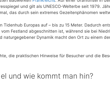
ndsten Bauwerken
Frankreichs
. Auf einer Granitinsel in d
resspiegel und gilt als UNESCO-Welterbe seit 1979. Jäh
kmal, das durch sein extremes Gezeitenphänomen weltwe
n Tidenhub Europas auf – bis zu 15 Meter. Dadurch ent
ig vom Festland abgeschnitten ist, während sie bei Nied
und naturgegebener Dynamik macht den Ort zu einem der
te, die praktischen Hinweise für Besucher und die Bes
hel und wie kommt man hin?