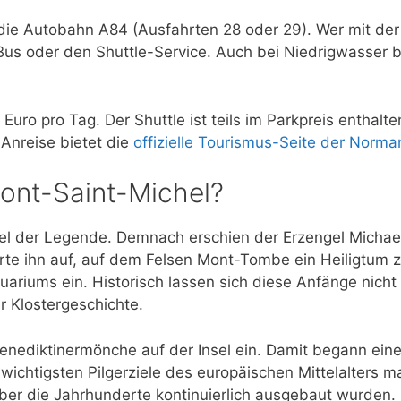
die Autobahn A84 (Ausfahrten 28 oder 29). Wer mit der 
us oder den Shuttle-Service. Auch bei Niedrigwasser b
uro pro Tag. Der Shuttle ist teils im Parkpreis enthalte
 Anreise bietet die
offizielle Tourismus-Seite der Norma
Mont-Saint-Michel?
kel der Legende. Demnach erschien der Erzengel Micha
e ihn auf, auf dem Felsen Mont-Tombe ein Heiligtum zu 
riums ein. Historisch lassen sich diese Anfänge nicht 
 Klostergeschichte.
enediktinermönche auf der Insel ein. Damit begann eine
ichtigsten Pilgerziele des europäischen Mittelalters ma
über die Jahrhunderte kontinuierlich ausgebaut wurden.