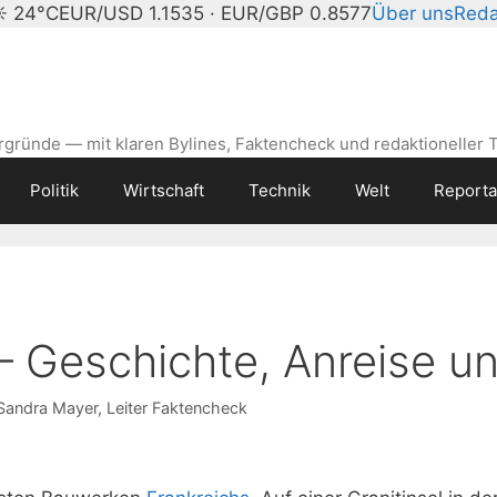
 ☀ 24°C
EUR/USD 1.1535 · EUR/GBP 0.8577
Über uns
Reda
gründe — mit klaren Bylines, Faktencheck und redaktioneller 
Politik
Wirtschaft
Technik
Welt
Report
– Geschichte, Anreise u
Sandra Mayer
, Leiter Faktencheck