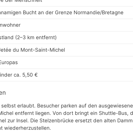
be der Menschheit
eichnamigen Bucht an der Grenze Normandie/Bretagne
inwohner
tland (2–3 km entfernt)
Jetée du Mont-Saint-Michel
 Europas
inder ca. 5,50 €
en
el selbst erlaubt. Besucher parken auf den ausgewiesen
chel entfernt liegen. Von dort bringt ein Shuttle-Bus,
l zur Insel. Die Stelzenbrücke ersetzt den alten Damm
ht wiederherzustellen.