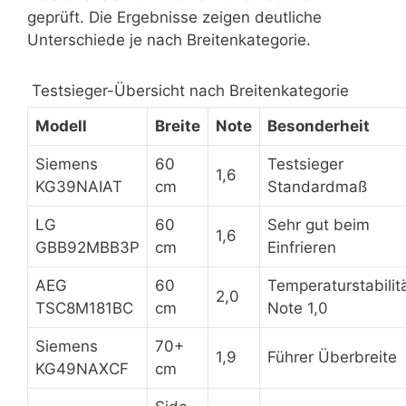
geprüft. Die Ergebnisse zeigen deutliche
Unterschiede je nach Breitenkategorie.
Testsieger-Übersicht nach Breitenkategorie
Modell
Breite
Note
Besonderheit
Siemens
60
Testsieger
1,6
KG39NAIAT
cm
Standardmaß
LG
60
Sehr gut beim
1,6
GBB92MBB3P
cm
Einfrieren
AEG
60
Temperaturstabilit
2,0
TSC8M181BC
cm
Note 1,0
Siemens
70+
1,9
Führer Überbreite
KG49NAXCF
cm