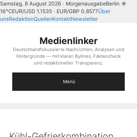
Samstag, 8 August 2026 ·
Morgenausgabe
Berlin ☀
16°C
EUR/USD 1.1535 · EUR/GBP 0.8577
Über
uns
Redaktion
Quellen
Kontakt
Newsletter
Zum
Inhalt
Medienlinker
springen
Deutschlandfokussierte Nachrichten, Analysen und
Hintergründe — mit klaren Bylines, Faktencheck
und redaktioneller Transparenz.
Menü
Kühl-Gefrierkombination