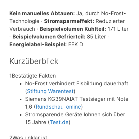
Kein manuelles Abtauen:
Ja, durch No-Frost-
Technologie ·
Stromsparmeffekt:
Reduzierter
Verbrauch ·
Beispielvolumen Kühlteil:
171 Liter
·
Beispielvolumen Gefrierteil:
85 Liter ·
Energielabel-Beispiel:
EEK D
Kurzüberblick
1
Bestätigte Fakten
No-Frost verhindert Eisbildung dauerhaft
(
Stiftung Warentest
)
Siemens KG39NAIAT Testsieger mit Note
1,6 (
Rundschau-online
)
Stromsparende Geräte lohnen sich über
15 Jahre (
Test.de
)
2
Was unklar ist