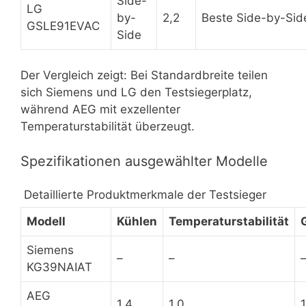
Side-
LG
by-
2,2
Beste Side-by-Sid
GSLE91EVAC
Side
Der Vergleich zeigt: Bei Standardbreite teilen
sich Siemens und LG den Testsiegerplatz,
während AEG mit exzellenter
Temperaturstabilität überzeugt.
Spezifikationen ausgewählter Modelle
Detaillierte Produktmerkmale der Testsieger
Modell
Kühlen
Temperaturstabilität
Siemens
–
–
KG39NAIAT
AEG
1,4
1,0
1