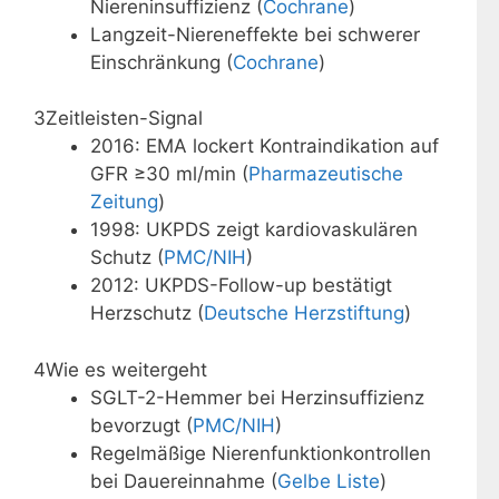
Niereninsuffizienz (
Cochrane
)
Langzeit-Niereneffekte bei schwerer
Einschränkung (
Cochrane
)
3
Zeitleisten-Signal
2016: EMA lockert Kontraindikation auf
GFR ≥30 ml/min (
Pharmazeutische
Zeitung
)
1998: UKPDS zeigt kardiovaskulären
Schutz (
PMC/NIH
)
2012: UKPDS-Follow-up bestätigt
Herzschutz (
Deutsche Herzstiftung
)
4
Wie es weitergeht
SGLT-2-Hemmer bei Herzinsuffizienz
bevorzugt (
PMC/NIH
)
Regelmäßige Nierenfunktionkontrollen
bei Dauereinnahme (
Gelbe Liste
)