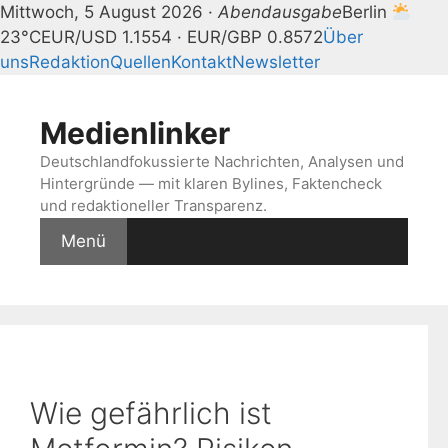
Mittwoch, 5 August 2026 ·
Abendausgabe
Berlin
23°C
EUR/USD 1.1554 · EUR/GBP 0.8572
Über
uns
Redaktion
Quellen
Kontakt
Newsletter
Zum
Inhalt
Medienlinker
springen
Deutschlandfokussierte Nachrichten, Analysen und
Hintergründe — mit klaren Bylines, Faktencheck
und redaktioneller Transparenz.
Menü
Wie gefährlich ist