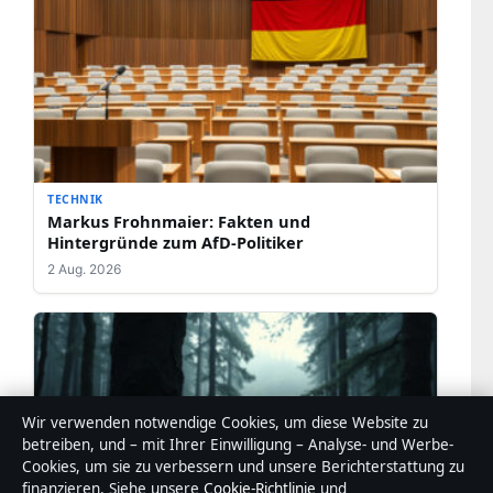
TECHNIK
Markus Frohnmaier: Fakten und
Hintergründe zum AfD-Politiker
2 Aug. 2026
Wir verwenden notwendige Cookies, um diese Website zu
betreiben, und – mit Ihrer Einwilligung – Analyse- und Werbe-
Cookies, um sie zu verbessern und unsere Berichterstattung zu
finanzieren. Siehe unsere
Cookie-Richtlinie
und