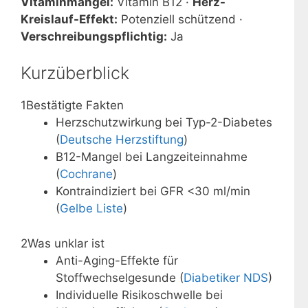
Vitaminmangel:
Vitamin B12 ·
Herz-
Kreislauf-Effekt:
Potenziell schützend ·
Verschreibungspflichtig:
Ja
Kurzüberblick
1
Bestätigte Fakten
Herzschutzwirkung bei Typ-2-Diabetes
(
Deutsche Herzstiftung
)
B12-Mangel bei Langzeiteinnahme
(
Cochrane
)
Kontraindiziert bei GFR <30 ml/min
(
Gelbe Liste
)
2
Was unklar ist
Anti-Aging-Effekte für
Stoffwechselgesunde (
Diabetiker NDS
)
Individuelle Risikoschwelle bei