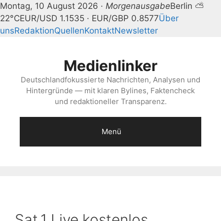
Montag, 10 August 2026 ·
Morgenausgabe
Berlin ⛅
22°C
EUR/USD 1.1535 · EUR/GBP 0.8577
Über
uns
Redaktion
Quellen
Kontakt
Newsletter
Zum
Inhalt
Medienlinker
springen
Deutschlandfokussierte Nachrichten, Analysen und
Hintergründe — mit klaren Bylines, Faktencheck
und redaktioneller Transparenz.
Menü
Sat.1 Live kostenlos