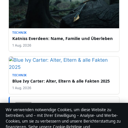
TECHNIK
Katniss Everdeen: Name, Familie und Überleben
1 Aug. 2026
TECHNIK
Blue Ivy Carter: Alter, Eltern & alle Fakten 2025
1 Aug. 2026
Wir verwenden notwendige Cookies, um diese Website zu
betreiben, und – mit Ihrer Einwilligung – Analyse- und Werbe-
Daniel Neumann
Cookies, um sie zu verbessern und unsere Berichterstattung zu
finanzieren. Siehe unsere
Cookie-Richtlinie
und
REDAKTIONSMITARBEITER