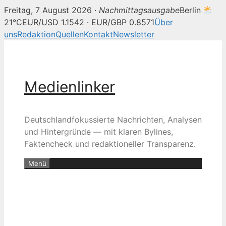
Freitag, 7 August 2026 ·
Nachmittagsausgabe
Berlin
21°C
EUR/USD 1.1542 · EUR/GBP 0.8571
Über
uns
Redaktion
Quellen
Kontakt
Newsletter
Zum
Inhalt
springen
Medienlinker
Deutschlandfokussierte Nachrichten, Analysen
und Hintergründe — mit klaren Bylines,
Faktencheck und redaktioneller Transparenz.
Menü