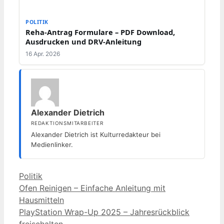
POLITIK
Reha-Antrag Formulare – PDF Download,
Ausdrucken und DRV-Anleitung
16 Apr. 2026
Alexander Dietrich
REDAKTIONSMITARBEITER
Alexander Dietrich ist Kulturredakteur bei
Medienlinker.
Kategorien
Politik
Ofen Reinigen – Einfache Anleitung mit
Hausmitteln
PlayStation Wrap-Up 2025 – Jahresrückblick