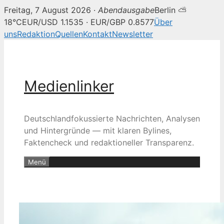
Freitag, 7 August 2026 ·
Abendausgabe
Berlin ⛅
18°C
EUR/USD 1.1535 · EUR/GBP 0.8577
Über
uns
Redaktion
Quellen
Kontakt
Newsletter
Zum
Inhalt
springen
Medienlinker
Deutschlandfokussierte Nachrichten, Analysen
und Hintergründe — mit klaren Bylines,
Faktencheck und redaktioneller Transparenz.
Menü