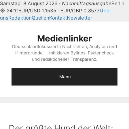
Samstag, 8 August 2026 ·
Nachmittagsausgabe
Berlin
☀ 24°C
EUR/USD 1.1535 · EUR/GBP 0.8577
Über
uns
Redaktion
Quellen
Kontakt
Newsletter
Zum
Inhalt
Medienlinker
springen
Deutschlandfokussierte Nachrichten, Analysen und
Hintergründe — mit klaren Bylines, Faktencheck
und redaktioneller Transparenz.
Menü
Der größte Hund der Welt: