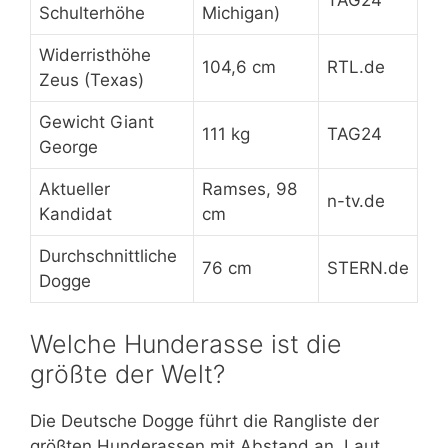
TAG24
Schulterhöhe
Michigan)
Widerristhöhe
104,6 cm
RTL.de
Zeus (Texas)
Gewicht Giant
111 kg
TAG24
George
Aktueller
Ramses, 98
n-tv.de
Kandidat
cm
Durchschnittliche
76 cm
STERN.de
Dogge
Welche Hunderasse ist die
größte der Welt?
Die Deutsche Dogge führt die Rangliste der
größten Hunderassen mit Abstand an. Laut