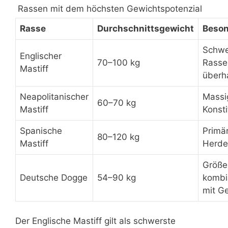
Rassen mit dem höchsten Gewichtspotenzial
Rasse
Durchschnittsgewicht
Beson
Schwe
Englischer
70–100 kg
Rasse
Mastiff
überh
Neapolitanischer
Massi
60–70 kg
Mastiff
Konsti
Spanische
Primär
80–120 kg
Mastiff
Herde
Größe
Deutsche Dogge
54–90 kg
kombi
mit G
Der Englische Mastiff gilt als schwerste