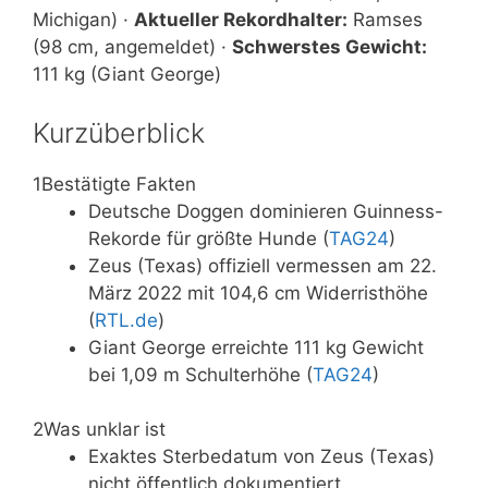
Michigan) ·
Aktueller Rekordhalter:
Ramses
(98 cm, angemeldet) ·
Schwerstes Gewicht:
111 kg (Giant George)
Kurzüberblick
1
Bestätigte Fakten
Deutsche Doggen dominieren Guinness-
Rekorde für größte Hunde (
TAG24
)
Zeus (Texas) offiziell vermessen am 22.
März 2022 mit 104,6 cm Widerristhöhe
(
RTL.de
)
Giant George erreichte 111 kg Gewicht
bei 1,09 m Schulterhöhe (
TAG24
)
2
Was unklar ist
Exaktes Sterbedatum von Zeus (Texas)
nicht öffentlich dokumentiert