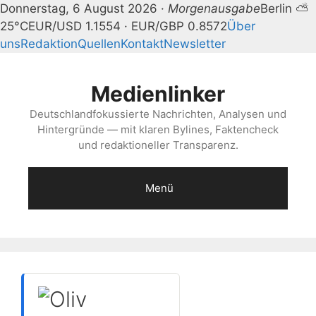
Donnerstag, 6 August 2026 ·
Morgenausgabe
Berlin ⛅
25°C
EUR/USD 1.1554 · EUR/GBP 0.8572
Über
uns
Redaktion
Quellen
Kontakt
Newsletter
Zum
Inhalt
Medienlinker
springen
Deutschlandfokussierte Nachrichten, Analysen und
Hintergründe — mit klaren Bylines, Faktencheck
und redaktioneller Transparenz.
Menü