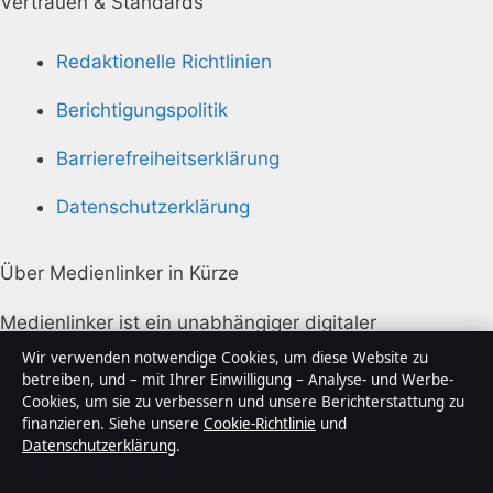
Vertrauen & Standards
Redaktionelle Richtlinien
Berichtigungspolitik
Barrierefreiheitserklärung
Datenschutzerklärung
Über Medienlinker in Kürze
Medienlinker ist ein unabhängiger digitaler
Nachrichtenanbieter mit Fokus auf Politik, Wirtschaft,
Wir verwenden notwendige Cookies, um diese Website zu
Technik und Gesellschaft in Deutschland. Jeder Artikel
betreiben, und – mit Ihrer Einwilligung – Analyse- und Werbe-
Cookies, um sie zu verbessern und unsere Berichterstattung zu
trägt eine Byline, wird von einem Redakteur geprüft
finanzieren. Siehe unsere
Cookie-Richtlinie
und
und vor der Veröffentlichung faktengecheckt.
Datenschutzerklärung
.
Die Inhalte dienen ausschließlich der allgemeinen