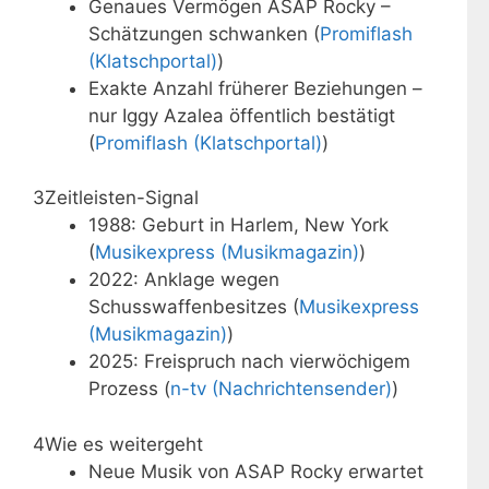
Genaues Vermögen ASAP Rocky –
Schätzungen schwanken (
Promiflash
(Klatschportal)
)
Exakte Anzahl früherer Beziehungen –
nur Iggy Azalea öffentlich bestätigt
(
Promiflash (Klatschportal)
)
3
Zeitleisten-Signal
1988: Geburt in Harlem, New York
(
Musikexpress (Musikmagazin)
)
2022: Anklage wegen
Schusswaffenbesitzes (
Musikexpress
(Musikmagazin)
)
2025: Freispruch nach vierwöchigem
Prozess (
n-tv (Nachrichtensender)
)
4
Wie es weitergeht
Neue Musik von ASAP Rocky erwartet