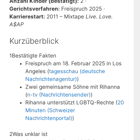
Anzahl Kinder (bestätigt):
2 ·
Gerichtsverfahren:
Freispruch 2025 ·
Karrierestart:
2011 – Mixtape
Live. Love.
A$AP
Kurzüberblick
1
Bestätigte Fakten
Freispruch am 18. Februar 2025 in Los
Angeles (
tagesschau (deutsche
Nachrichtenagentur)
)
Zwei gemeinsame Söhne mit Rihanna
(
n-tv (Nachrichtensender)
)
Rihanna unterstützt LGBTQ-Rechte (
20
Minuten (Schweizer
Nachrichtenportal)
)
2
Was unklar ist