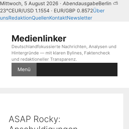
Mittwoch, 5 August 2026 ·
Abendausgabe
Berlin ⛅
23°C
EUR/USD 1.1554 · EUR/GBP 0.8572
Über
uns
Redaktion
Quellen
Kontakt
Newsletter
Zum
Inhalt
Medienlinker
springen
Deutschlandfokussierte Nachrichten, Analysen und
Hintergründe — mit klaren Bylines, Faktencheck
und redaktioneller Transparenz.
Menü
ASAP Rocky: