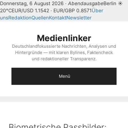
Donnerstag, 6 August 2026 ·
Abendausgabe
Berlin ☀
20°C
EUR/USD 1.1542 · EUR/GBP 0.8571
Über
uns
Redaktion
Quellen
Kontakt
Newsletter
Zum
Inhalt
Medienlinker
springen
Deutschlandfokussierte Nachrichten, Analysen und
Hintergründe — mit klaren Bylines, Faktencheck
und redaktioneller Transparenz.
Menü
Biometrische Passbilder: