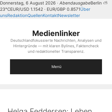
Donnerstag, 6 August 2026 ·
Abendausgabe
Berlin ⛅
23°C
EUR/USD 1.1542 · EUR/GBP 0.8571
Über
uns
Redaktion
Quellen
Kontakt
Newsletter
Zum
Inhalt
Medienlinker
springen
Deutschlandfokussierte Nachrichten, Analysen und
Hintergründe — mit klaren Bylines, Faktencheck
und redaktioneller Transparenz.
Menü
Helga Feddersen: Leben,