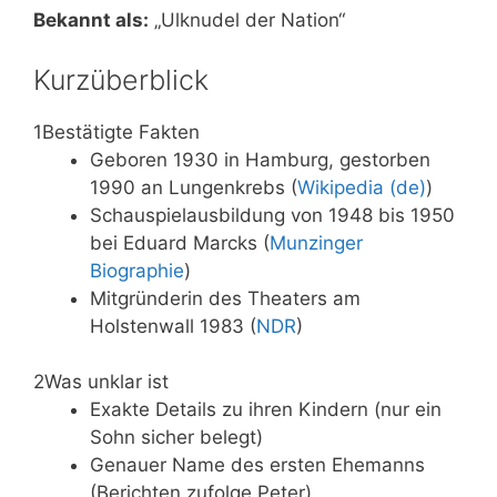
Bekannt als:
„Ulknudel der Nation“
Kurzüberblick
1
Bestätigte Fakten
Geboren 1930 in Hamburg, gestorben
1990 an Lungenkrebs (
Wikipedia (de)
)
Schauspielausbildung von 1948 bis 1950
bei Eduard Marcks (
Munzinger
Biographie
)
Mitgründerin des Theaters am
Holstenwall 1983 (
NDR
)
2
Was unklar ist
Exakte Details zu ihren Kindern (nur ein
Sohn sicher belegt)
Genauer Name des ersten Ehemanns
(Berichten zufolge Peter)