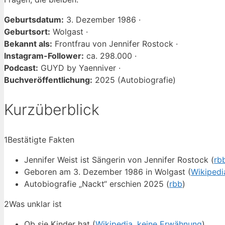
Geburtsdatum:
3. Dezember 1986 ·
Geburtsort:
Wolgast ·
Bekannt als:
Frontfrau von Jennifer Rostock ·
Instagram-Follower:
ca. 298.000 ·
Podcast:
GUYD by Yaenniver ·
Buchveröffentlichung:
2025 (Autobiografie)
Kurzüberblick
1
Bestätigte Fakten
Jennifer Weist ist Sängerin von Jennifer Rostock (
rb
Geboren am 3. Dezember 1986 in Wolgast (
Wikipedi
Autobiografie „Nackt“ erschien 2025 (
rbb
)
2
Was unklar ist
Ob sie Kinder hat (
Wikipedia, keine Erwähnung
)