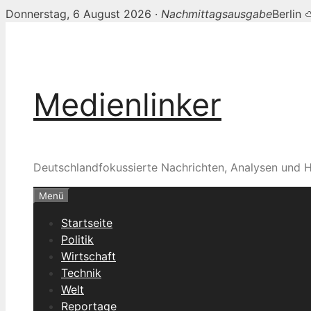
Donnerstag, 6 August 2026 ·
Nachmittagsausgabe
Berlin
Zum
Inhalt
springen
Medienlinker
Deutschlandfokussierte Nachrichten, Analysen und H
Menü
Startseite
Politik
Wirtschaft
Technik
Welt
Reportage