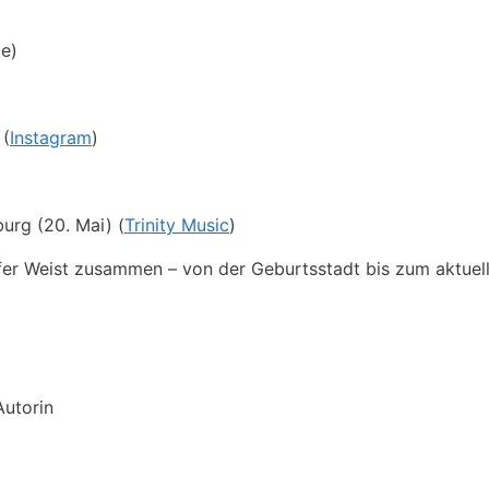
e)
 (
Instagram
)
burg (20. Mai) (
Trinity Music
)
fer Weist zusammen – von der Geburtsstadt bis zum aktuel
Autorin