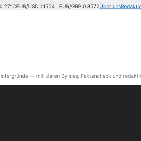
 ⛅ 27°C
EUR/USD 1.1554 · EUR/GBP 0.8572
Über uns
Redakti
intergründe — mit klaren Bylines, Faktencheck und redaktio