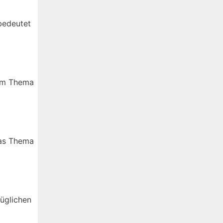
 bedeutet
sem Thema
das Thema
züglichen