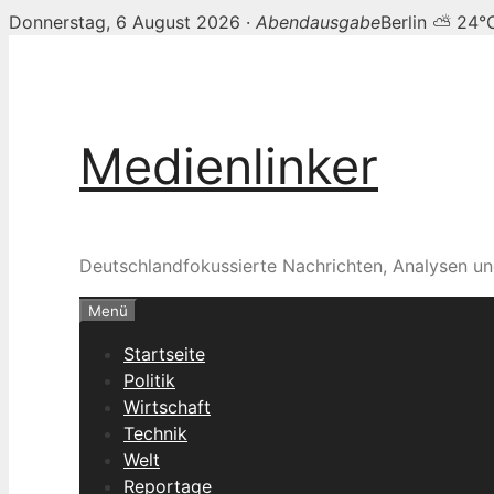
Donnerstag, 6 August 2026 ·
Abendausgabe
Berlin ⛅ 24°
Zum
Inhalt
springen
Medienlinker
Deutschlandfokussierte Nachrichten, Analysen un
Menü
Startseite
Politik
Wirtschaft
Technik
Welt
Reportage