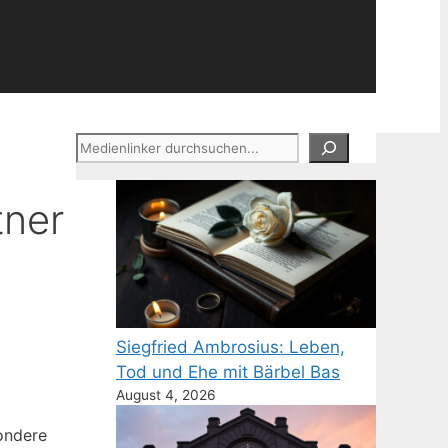
Suchen
tner
Siegfried Ambrosius: Leben,
Tod und Ehe mit Bärbel Bas
August 4, 2026
sondere