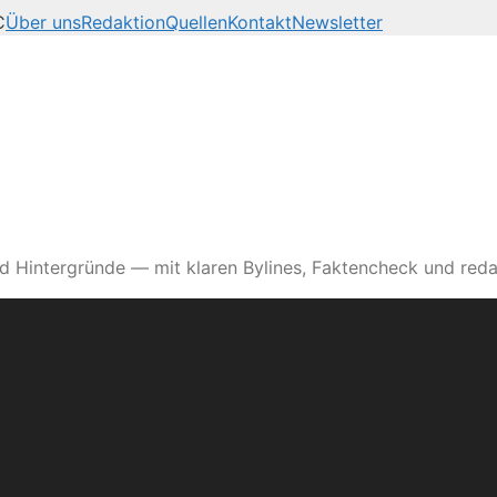
C
Über uns
Redaktion
Quellen
Kontakt
Newsletter
d Hintergründe — mit klaren Bylines, Faktencheck und reda