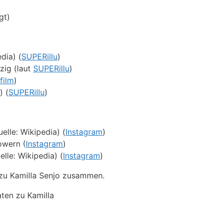
gt)
dia) (
SUPERillu
)
zig (laut
SUPERillu
)
film
)
) (
SUPERillu
)
elle: Wikipedia) (
Instagram
)
owern (
Instagram
)
le: Wikipedia) (
Instagram
)
 zu Kamilla Senjo zusammen.
aten zu Kamilla