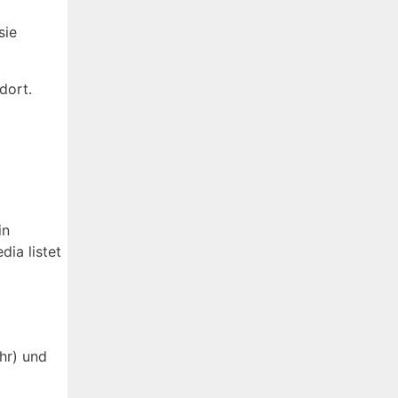
sie
dort.
in
dia listet
hr) und