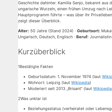
Geschichte dahinter. Kamilla Senjo, bekannt aus d
ungarische Wurzeln, einen frühen Umzug nach Leip
Hauptprogramm führte – was über ihr Privatleben 
zeigt dieser Überblick.
Alter:
50 Jahre (Stand 2024) ·
Geburtsort:
Mukat
Ungarisch, Deutsch, Englisch ·
Beruf:
Journalisti
Kurzüberblick
1
Bestätigte Fakten
Geburtsdatum: 1. November 1974 (laut
Wiki
Wohnort: Leipzig (laut
Wikipedia
)
Moderiert seit 2013 „Brisant“ (laut
Wikipedia
2
Was unklar ist
Beziehungsstatus (verheiratet oder Lebensg