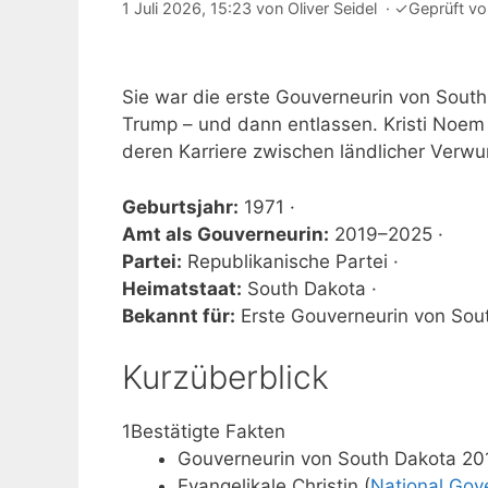
1 Juli 2026, 15:23
von
Oliver Seidel
·
✓
Geprüft v
Sie war die erste Gouverneurin von South
Trump – und dann entlassen. Kristi Noem 
deren Karriere zwischen ländlicher Verwur
Geburtsjahr:
1971 ·
Amt als Gouverneurin:
2019–2025 ·
Partei:
Republikanische Partei ·
Heimatstaat:
South Dakota ·
Bekannt für:
Erste Gouverneurin von Sou
Kurzüberblick
1
Bestätigte Fakten
Gouverneurin von South Dakota 20
Evangelikale Christin (
National Gov