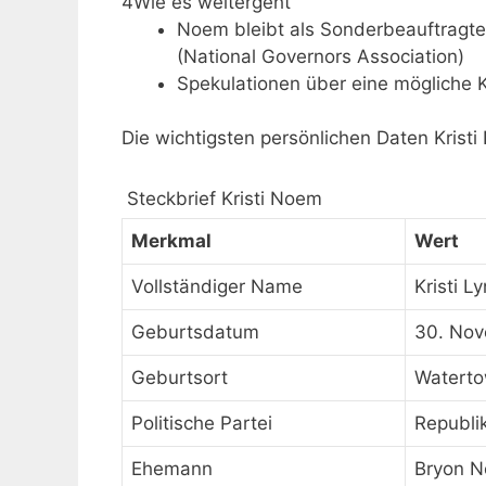
4
Wie es weitergeht
Noem bleibt als Sonderbeauftragte
(National Governors Association)
Spekulationen über eine mögliche K
Die wichtigsten persönlichen Daten Krist
Steckbrief Kristi Noem
Merkmal
Wert
Vollständiger Name
Kristi 
Geburtsdatum
30. Nov
Geburtsort
Waterto
Politische Partei
Republi
Ehemann
Bryon 