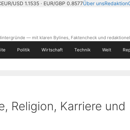
C
EUR/USD 1.1535 · EUR/GBP 0.8577
Über uns
Redaktion
intergründe — mit klaren Bylines, Faktencheck und redaktionel
ite
Politik
Wirtschaft
Technik
Welt
Rep
e, Religion, Karriere und