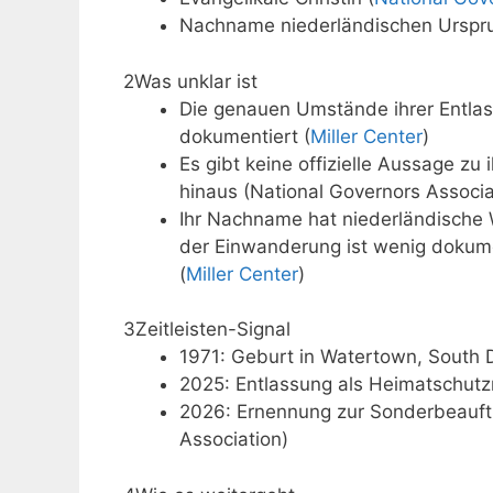
Nachname niederländischen Urspru
2
Was unklar ist
Die genauen Umstände ihrer Entlass
dokumentiert (
Miller Center
)
Es gibt keine offizielle Aussage 
hinaus (National Governors Associa
Ihr Nachname hat niederländische 
der Einwanderung ist wenig dokumen
(
Miller Center
)
3
Zeitleisten-Signal
1971: Geburt in Watertown, South 
2025: Entlassung als Heimatschutzmi
2026: Ernennung zur Sonderbeauftr
Association)