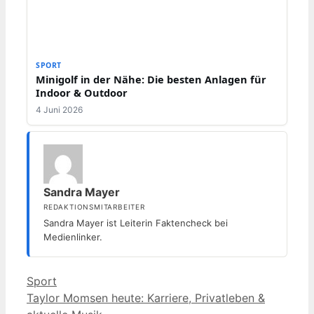
SPORT
Minigolf in der Nähe: Die besten Anlagen für
Indoor & Outdoor
4 Juni 2026
Sandra Mayer
REDAKTIONSMITARBEITER
Sandra Mayer ist Leiterin Faktencheck bei
Medienlinker.
Kategorien
Sport
Taylor Momsen heute: Karriere, Privatleben &