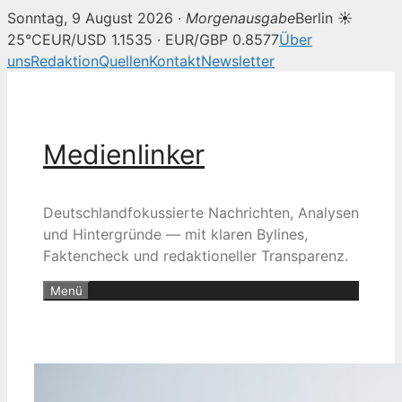
Sonntag, 9 August 2026 ·
Morgenausgabe
Berlin ☀
25°C
EUR/USD 1.1535 · EUR/GBP 0.8577
Über
uns
Redaktion
Quellen
Kontakt
Newsletter
Zum
Inhalt
springen
Medienlinker
Deutschlandfokussierte Nachrichten, Analysen
und Hintergründe — mit klaren Bylines,
Faktencheck und redaktioneller Transparenz.
Menü