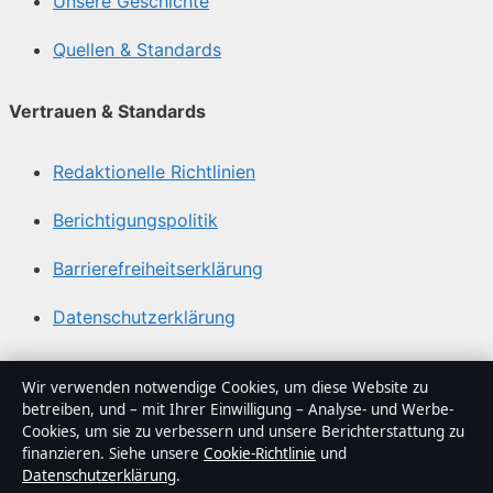
Unsere Geschichte
Quellen & Standards
Vertrauen & Standards
Redaktionelle Richtlinien
Berichtigungspolitik
Barrierefreiheitserklärung
Datenschutzerklärung
Über Medienlinker in Kürze
Wir verwenden notwendige Cookies, um diese Website zu
betreiben, und – mit Ihrer Einwilligung – Analyse- und Werbe-
Medienlinker ist ein unabhängiger digitaler
Cookies, um sie zu verbessern und unsere Berichterstattung zu
Nachrichtenanbieter mit Fokus auf Politik, Wirtschaft,
finanzieren. Siehe unsere
Cookie-Richtlinie
und
Datenschutzerklärung
.
Technik und Gesellschaft in Deutschland. Jeder Artikel