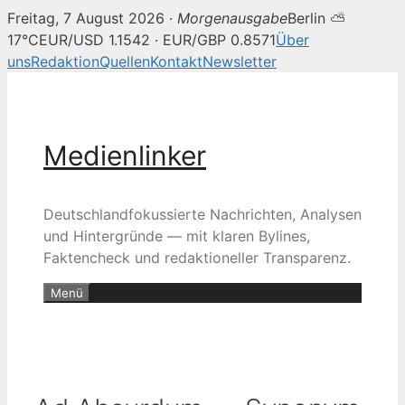
Freitag, 7 August 2026 ·
Morgenausgabe
Berlin ⛅
17°C
EUR/USD 1.1542 · EUR/GBP 0.8571
Über
uns
Redaktion
Quellen
Kontakt
Newsletter
Zum
Inhalt
springen
Medienlinker
Deutschlandfokussierte Nachrichten, Analysen
und Hintergründe — mit klaren Bylines,
Faktencheck und redaktioneller Transparenz.
Menü