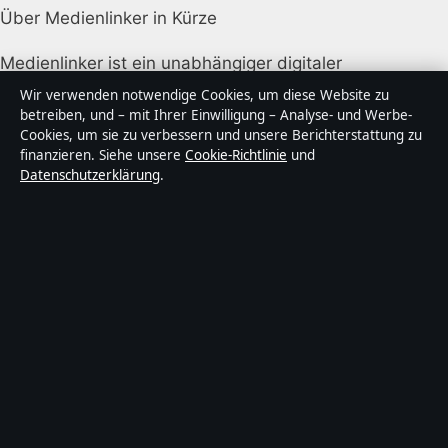
Über Medienlinker in Kürze
Medienlinker ist ein unabhängiger digitaler
Nachrichtenanbieter mit Fokus auf Politik, Wirtschaft,
Wir verwenden notwendige Cookies, um diese Website zu
Technik und Gesellschaft in Deutschland. Jeder Artikel
betreiben, und – mit Ihrer Einwilligung – Analyse- und Werbe-
Cookies, um sie zu verbessern und unsere Berichterstattung zu
trägt eine Byline, wird von einem Redakteur geprüft
finanzieren. Siehe unsere
Cookie-Richtlinie
und
und vor der Veröffentlichung faktengecheckt.
Datenschutzerklärung
.
Die Inhalte dienen ausschließlich der allgemeinen
Information. Allgemeine Anfragen:
info@medienlinker.de
. Berichtigungen:
corrections@medienlinker.de
.
Herausgeber:
Medienlinker Media Ltd., Valletta ·
Verantwortlicher Herausgeber:
Sebastian Lorenz,
Chefredakteur · Malta Business Registry C 92009