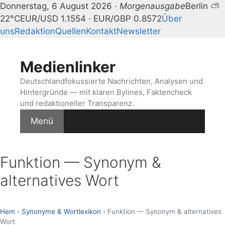
Donnerstag, 6 August 2026 ·
Morgenausgabe
Berlin ⛅
22°C
EUR/USD 1.1554 · EUR/GBP 0.8572
Über
uns
Redaktion
Quellen
Kontakt
Newsletter
Zum
Inhalt
Medienlinker
springen
Deutschlandfokussierte Nachrichten, Analysen und
Hintergründe — mit klaren Bylines, Faktencheck
und redaktioneller Transparenz.
Menü
Funktion — Synonym &
alternatives Wort
Hem
›
Synonyme & Wortlexikon
› Funktion — Synonym & alternatives
Wort