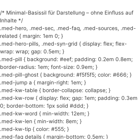
/* Minimal-Basissil für Darstellung – ohne Einfluss auf
Inhalte */
.med-hero, .med-sec, .med-faq, .med-sources, .med-
related { margin: 1em 0; }
.med-hero-pills, .med-syn-grid { display: flex; flex-
wrap: wrap; gap: 0.5em; }
.med-pill { background: #eef; padding: 0.2em 0.8em;
border-radius: 1em; font-size: 0.9em; }
.med-pill-ghost { background: #f5f5f5; color: #666; }
.med-jump a { margin-right: 1em; }
.med-kw-table { border-collapse: collapse; }
.med-kw-row { display: flex; gap: 1em; padding: 0.3em
0; border-bottom: 1px solid #ddd; }
.med-kw-word { min-width: 12em; }
.med-kw-len { min-width: 8em; }
.med-kw-tip { color: #555; }
.med-faq details { margin-bottom: 0.5em; }