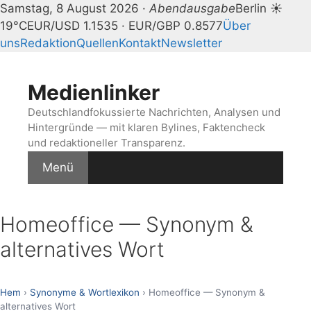
Samstag, 8 August 2026 ·
Abendausgabe
Berlin ☀
19°C
EUR/USD 1.1535 · EUR/GBP 0.8577
Über
uns
Redaktion
Quellen
Kontakt
Newsletter
Zum
Inhalt
Medienlinker
springen
Deutschlandfokussierte Nachrichten, Analysen und
Hintergründe — mit klaren Bylines, Faktencheck
und redaktioneller Transparenz.
Menü
Homeoffice — Synonym &
alternatives Wort
Hem
›
Synonyme & Wortlexikon
› Homeoffice — Synonym &
alternatives Wort