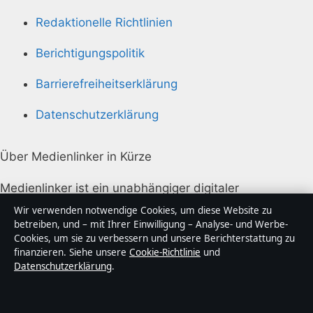
Redaktionelle Richtlinien
Berichtigungspolitik
Barrierefreiheitserklärung
Datenschutzerklärung
Über Medienlinker in Kürze
Medienlinker ist ein unabhängiger digitaler
Nachrichtenanbieter mit Fokus auf Politik, Wirtschaft,
Wir verwenden notwendige Cookies, um diese Website zu
Technik und Gesellschaft in Deutschland. Jeder Artikel
betreiben, und – mit Ihrer Einwilligung – Analyse- und Werbe-
Cookies, um sie zu verbessern und unsere Berichterstattung zu
trägt eine Byline, wird von einem Redakteur geprüft
finanzieren. Siehe unsere
Cookie-Richtlinie
und
und vor der Veröffentlichung faktengecheckt.
Datenschutzerklärung
.
Die Inhalte dienen ausschließlich der allgemeinen
Information. Allgemeine Anfragen: