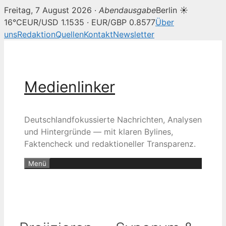
Freitag, 7 August 2026 ·
Abendausgabe
Berlin ☀
16°C
EUR/USD 1.1535 · EUR/GBP 0.8577
Über
uns
Redaktion
Quellen
Kontakt
Newsletter
Zum
Inhalt
springen
Medienlinker
Deutschlandfokussierte Nachrichten, Analysen
und Hintergründe — mit klaren Bylines,
Faktencheck und redaktioneller Transparenz.
Menü