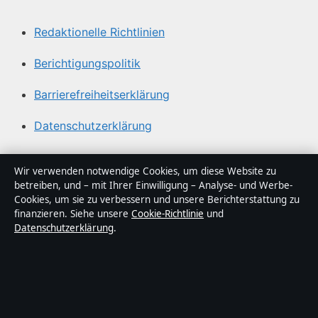
Redaktionelle Richtlinien
Berichtigungspolitik
Barrierefreiheitserklärung
Datenschutzerklärung
Über Medienlinker in Kürze
Wir verwenden notwendige Cookies, um diese Website zu
betreiben, und – mit Ihrer Einwilligung – Analyse- und Werbe-
Medienlinker ist ein unabhängiger digitaler
Cookies, um sie zu verbessern und unsere Berichterstattung zu
Nachrichtenanbieter mit Fokus auf Politik, Wirtschaft,
finanzieren. Siehe unsere
Cookie-Richtlinie
und
Datenschutzerklärung
.
Technik und Gesellschaft in Deutschland. Jeder Artikel
trägt eine Byline, wird von einem Redakteur geprüft und
vor der Veröffentlichung faktengecheckt.
Die Inhalte dienen ausschließlich der allgemeinen
Information. Allgemeine Anfragen:
info@medienlinker.de
.