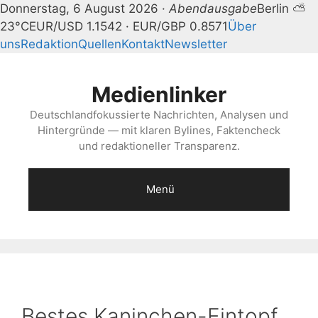
Donnerstag, 6 August 2026 ·
Abendausgabe
Berlin ⛅
23°C
EUR/USD 1.1542 · EUR/GBP 0.8571
Über
uns
Redaktion
Quellen
Kontakt
Newsletter
Zum
Inhalt
Medienlinker
springen
Deutschlandfokussierte Nachrichten, Analysen und
Hintergründe — mit klaren Bylines, Faktencheck
und redaktioneller Transparenz.
Menü
Bestes Kaninchen-Eintopf