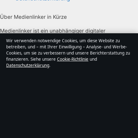
Über Medienlinker in Kürze
Medienlinker ist ein unabhängiger digitaler
Nachrichtenanbieter mit Fokus auf Politik, Wirtschaft,
Wir verwenden notwendige Cookies, um diese Website zu
Technik und Gesellschaft in Deutschland. Jeder Artikel
betreiben, und – mit Ihrer Einwilligung – Analyse- und Werbe-
Cookies, um sie zu verbessern und unsere Berichterstattung zu
trägt eine Byline, wird von einem Redakteur geprüft
finanzieren. Siehe unsere
Cookie-Richtlinie
und
und vor der Veröffentlichung faktengecheckt.
Datenschutzerklärung
.
Die Inhalte dienen ausschließlich der allgemeinen
Information. Allgemeine Anfragen:
info@medienlinker.de
. Berichtigungen:
corrections@medienlinker.de
.
Herausgeber:
Medienlinker Media Ltd., Valletta ·
Verantwortlicher Herausgeber:
Sebastian Lorenz,