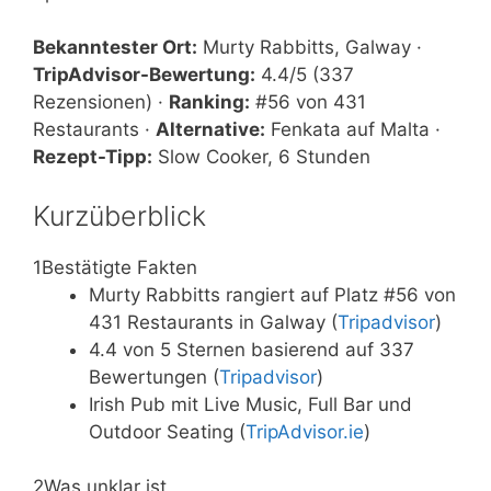
Bekanntester Ort:
Murty Rabbitts, Galway ·
TripAdvisor-Bewertung:
4.4/5 (337
Rezensionen) ·
Ranking:
#56 von 431
Restaurants ·
Alternative:
Fenkata auf Malta ·
Rezept-Tipp:
Slow Cooker, 6 Stunden
Kurzüberblick
1
Bestätigte Fakten
Murty Rabbitts rangiert auf Platz #56 von
431 Restaurants in Galway (
Tripadvisor
)
4.4 von 5 Sternen basierend auf 337
Bewertungen (
Tripadvisor
)
Irish Pub mit Live Music, Full Bar und
Outdoor Seating (
TripAdvisor.ie
)
2
Was unklar ist