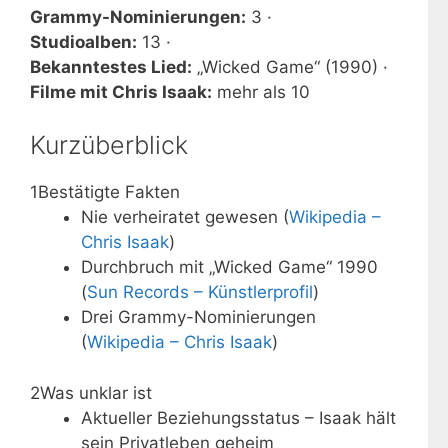
Grammy-Nominierungen:
3 ·
Studioalben:
13 ·
Bekanntestes Lied:
„Wicked Game“ (1990) ·
Filme mit Chris Isaak:
mehr als 10
Kurzüberblick
1
Bestätigte Fakten
Nie verheiratet gewesen (
Wikipedia –
Chris Isaak
)
Durchbruch mit „Wicked Game“ 1990
(
Sun Records – Künstlerprofil
)
Drei Grammy-Nominierungen
(
Wikipedia – Chris Isaak
)
2
Was unklar ist
Aktueller Beziehungsstatus – Isaak hält
sein Privatleben geheim