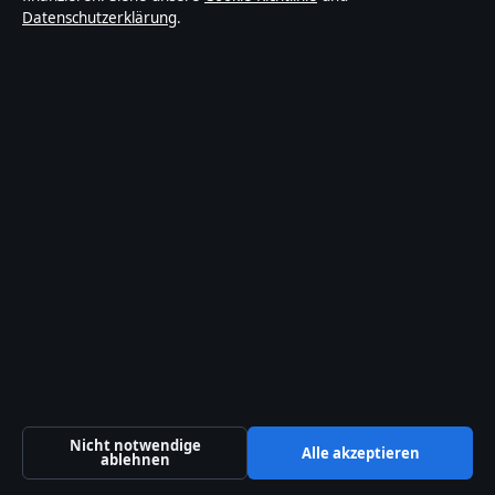
Datenschutzerklärung
.
Lokal
Politik
Reportage
Sport
Technik
Welt
Wirtschaft
Nicht notwendige
© 2026 Medienlinker
Alle akzeptieren
ablehnen