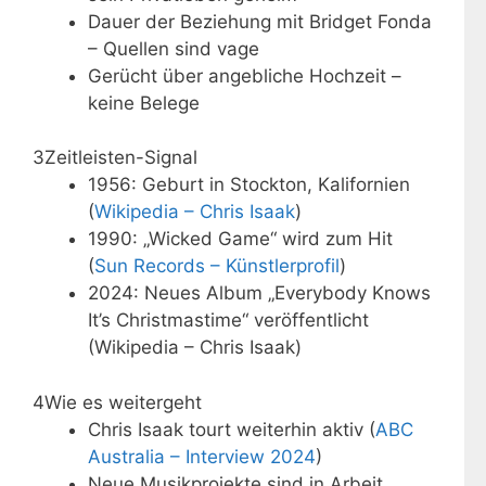
Dauer der Beziehung mit Bridget Fonda
– Quellen sind vage
Gerücht über angebliche Hochzeit –
keine Belege
3
Zeitleisten-Signal
1956: Geburt in Stockton, Kalifornien
(
Wikipedia – Chris Isaak
)
1990: „Wicked Game“ wird zum Hit
(
Sun Records – Künstlerprofil
)
2024: Neues Album „Everybody Knows
It’s Christmastime“ veröffentlicht
(Wikipedia – Chris Isaak)
4
Wie es weitergeht
Chris Isaak tourt weiterhin aktiv (
ABC
Australia – Interview 2024
)
Neue Musikprojekte sind in Arbeit