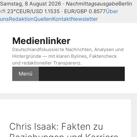
Samstag, 8 August 2026 ·
Nachmittagsausgabe
Berlin
⛅ 23°C
EUR/USD 1.1535 · EUR/GBP 0.8577
Über
uns
Redaktion
Quellen
Kontakt
Newsletter
Zum
Inhalt
Medienlinker
springen
Deutschlandfokussierte Nachrichten, Analysen und
Hintergründe — mit klaren Bylines, Faktencheck
und redaktioneller Transparenz.
Menü
Chris Isaak: Fakten zu