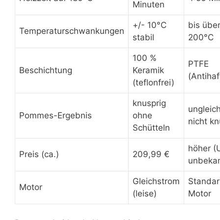
Minuten
+/- 10°C
bis übe
Temperaturschwankungen
stabil
200°C
100 %
PTFE
Beschichtung
Keramik
(Antihaf
(teflonfrei)
knusprig
ungleic
Pommes-Ergebnis
ohne
nicht kn
Schütteln
höher 
Preis (ca.)
209,99 €
unbekan
Gleichstrom
Standa
Motor
(leise)
Motor