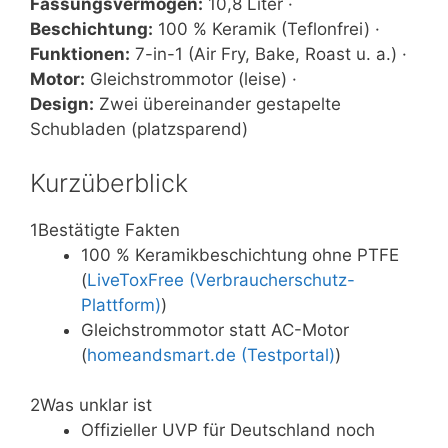
Fassungsvermögen:
10,8 Liter ·
Beschichtung:
100 % Keramik (Teflonfrei) ·
Funktionen:
7-in-1 (Air Fry, Bake, Roast u. a.) ·
Motor:
Gleichstrommotor (leise) ·
Design:
Zwei übereinander gestapelte
Schubladen (platzsparend)
Kurzüberblick
1
Bestätigte Fakten
100 % Keramikbeschichtung ohne PTFE
(
LiveToxFree (Verbraucherschutz-
Plattform)
)
Gleichstrommotor statt AC-Motor
(
homeandsmart.de (Testportal)
)
2
Was unklar ist
Offizieller UVP für Deutschland noch