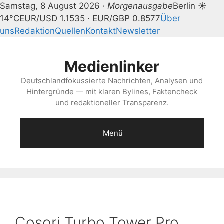
Samstag, 8 August 2026 ·
Morgenausgabe
Berlin ☀
14°C
EUR/USD 1.1535 · EUR/GBP 0.8577
Über
uns
Redaktion
Quellen
Kontakt
Newsletter
Zum
Inhalt
Medienlinker
springen
Deutschlandfokussierte Nachrichten, Analysen und
Hintergründe — mit klaren Bylines, Faktencheck
und redaktioneller Transparenz.
Menü
Cosori Turbo Tower Pro