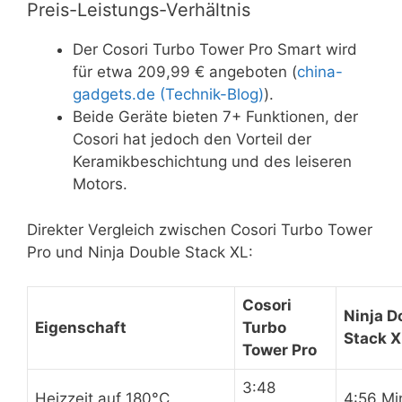
Preis-Leistungs-Verhältnis
Der Cosori Turbo Tower Pro Smart wird
für etwa 209,99 € angeboten (
china-
gadgets.de (Technik-Blog)
).
Beide Geräte bieten 7+ Funktionen, der
Cosori hat jedoch den Vorteil der
Keramikbeschichtung und des leiseren
Motors.
Direkter Vergleich zwischen Cosori Turbo Tower
Pro und Ninja Double Stack XL:
Cosori
Ninja D
Eigenschaft
Turbo
Stack X
Tower Pro
3:48
Heizzeit auf 180°C
4:56 Mi