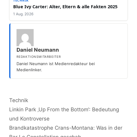
TECHNIK
Blue Ivy Carter: Alter, Eltern & alle Fakten 2025
1 Aug. 2026
Daniel Neumann
REDAKTIONSMITARBEITER
Daniel Neumann ist Medienredakteur bei
Medienlinker.
Kategorien
Technik
Linkin Park ‚Up From the Bottom‘: Bedeutung
und Kontroverse
Brandkatastrophe Crans-Montana: Was in der
Bar Le Constellation geschah