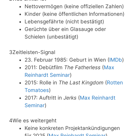
Nettovermögen (keine offiziellen Zahlen)
Kinder (keine öffentlichen Informationen)
Lebensgefährte (nicht bestätigt)
Gerüchte über ein Glasauge oder
Schielen (unbestätigt)
3
Zeitleisten-Signal
23. Februar 1985: Geburt in Wien (
IMDb
)
2011: Debütfilm
The Fatherless
(
Max
Reinhardt Seminar
)
2015: Rolle in
The Last Kingdom
(
Rotten
Tomatoes
)
2017: Auftritt in
Jerks
(
Max Reinhardt
Seminar
)
4
Wie es weitergeht
Keine konkreten Projektankündigungen
für 2025 (
Max Reinhardt Seminar
)