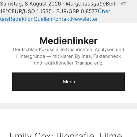
Samstag, 8 August 2026 ·
Morgenausgabe
Berlin ⛅
18°C
EUR/USD 1.1535 · EUR/GBP 0.8577
Über
uns
Redaktion
Quellen
Kontakt
Newsletter
Zum
Inhalt
Medienlinker
springen
Deutschlandfokussierte Nachrichten, Analysen und
Hintergründe — mit klaren Bylines, Faktencheck
und redaktioneller Transparenz.
Menü
Emily Cox: Biografie, Filme