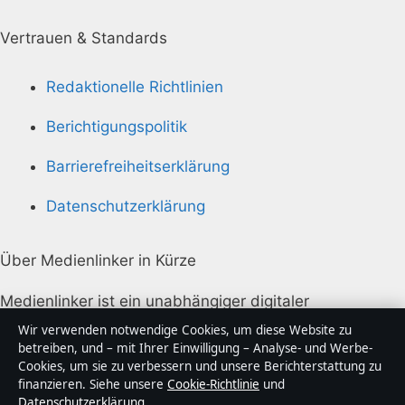
Vertrauen & Standards
Redaktionelle Richtlinien
Berichtigungspolitik
Barrierefreiheitserklärung
Datenschutzerklärung
Über Medienlinker in Kürze
Medienlinker ist ein unabhängiger digitaler
Nachrichtenanbieter mit Fokus auf Politik, Wirtschaft,
Wir verwenden notwendige Cookies, um diese Website zu
Technik und Gesellschaft in Deutschland. Jeder Artikel
betreiben, und – mit Ihrer Einwilligung – Analyse- und Werbe-
Cookies, um sie zu verbessern und unsere Berichterstattung zu
trägt eine Byline, wird von einem Redakteur geprüft
finanzieren. Siehe unsere
Cookie-Richtlinie
und
und vor der Veröffentlichung faktengecheckt.
Datenschutzerklärung
.