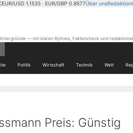
C
EUR/USD 1.1535 · EUR/GBP 0.8577
Über uns
Redaktion
intergründe — mit klaren Bylines, Faktencheck und redaktionel
ite
Politik
Wirtschaft
Technik
Welt
Rep
ssmann Preis: Günstig