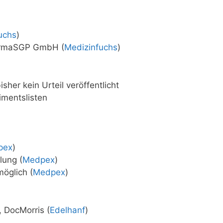
uchs
)
harmaSGP GmbH (
Medizinfuchs
)
sher kein Urteil veröffentlicht
imentslisten
pex
)
lung (
Medpex
)
öglich (
Medpex
)
 DocMorris (
Edelhanf
)