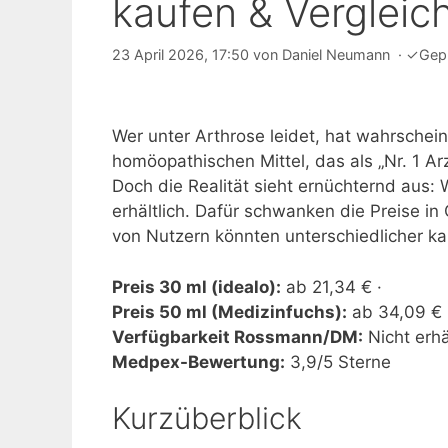
kaufen & Vergleic
23 April 2026, 17:50
von
Daniel Neumann
·
✓
Gep
Wer unter Arthrose leidet, hat wahrschei
homöopathischen Mittel, das als „Nr. 1 Ar
Doch die Realität sieht ernüchternd aus
erhältlich. Dafür schwanken die Preise i
von Nutzern könnten unterschiedlicher ka
Preis 30 ml (idealo):
ab 21,34 € ·
Preis 50 ml (Medizinfuchs):
ab 34,09 € i
Verfügbarkeit Rossmann/DM:
Nicht erhäl
Medpex-Bewertung:
3,9/5 Sterne
Kurzüberblick