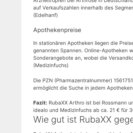
Arzneitropfen bei Arthrose in Deutschland“
auf Verkaufszahlen innerhalb des Segmen
(Edelhanf)
Apothekenpreise
In stationären Apotheken liegen die Prei
genannten Spannen. Online-Apotheken wi
Sonderangebote an, wobei die Versandko
(Medizinfuchs)
Die PZN (Pharmazentralnummer) 15617516 
ermöglicht die Suche in jedem Apotheken
Fazit:
RubaXX Arthro ist bei Rossmann und 
idealo und Medizinfuchs ab ca. 21 € für 3
Wie gut ist RubaXX geg