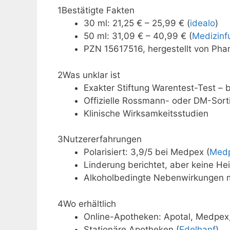
1
Bestätigte Fakten
30 ml: 21,25 € – 25,99 € (
idealo
)
50 ml: 31,09 € – 40,99 € (
Medizinf
PZN 15617516, hergestellt von P
2
Was unklar ist
Exakter Stiftung Warentest-Test – bi
Offizielle Rossmann- oder DM-Sort
Klinische Wirksamkeitsstudien
3
Nutzererfahrungen
Polarisiert: 3,9/5 bei Medpex (
Med
Linderung berichtet, aber keine Hei
Alkoholbedingte Nebenwirkungen m
4
Wo erhältlich
Online-Apotheken: Apotal, Medpex,
Stationäre Apotheken (
Edelhanf
)