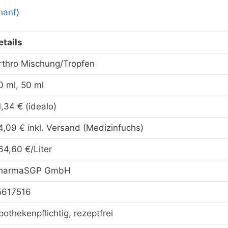
hanf
)
etails
rthro Mischung/Tropfen
0 ml, 50 ml
1,34 € (idealo)
4,09 € inkl. Versand (Medizinfuchs)
64,60 €/Liter
harmaSGP GmbH
5617516
pothekenpflichtig, rezeptfrei