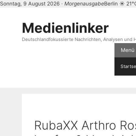
Sonntag, 9 August 2026 ·
Morgenausgabe
Berlin ☀ 21°
Zum
Inhalt
Medienlinker
springen
Deutschlandfokussierte Nachrichten, Analysen und H
Menü
Startse
RubaXX Arthro Ro