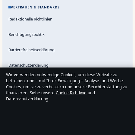
VERTRAUEN & STANDARDS
Redaktionelle Richtlinien
Berichtigungspolitik
Barrierefreiheitserklärung
Datenschutzerklärung
Wir verwenden notwendige Cookies, um diese Website zu
betreiben, und – mit Ihrer Einwilligung – Analyse- und Werbe-
Cookies, um sie zu verbessern und unsere Berichterstattung zu
Über Medienlinker in Kürze
finanzieren. Siehe unsere
Cookie-Richtlinie
und
Medienlinker ist ein unabhängiger digitaler Nachrichtenanbieter
Datenschutzerklärung
.
mit Fokus auf Politik, Wirtschaft, Technik und Gesellschaft in
Deutschland. Jeder Artikel trägt eine Byline, wird von einem
Redakteur geprüft und vor der Veröffentlichung faktengecheckt.
Die Inhalte dienen ausschließlich der allgemeinen