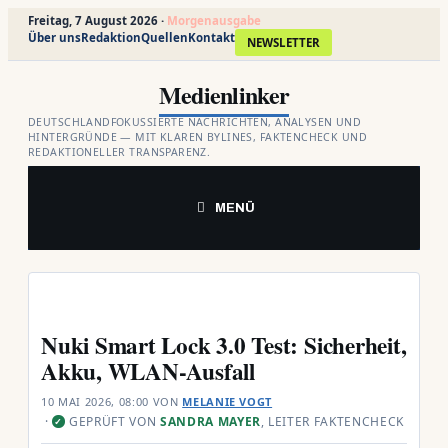
Freitag, 7 August 2026 ·
Morgenausgabe
Über uns
Redaktion
Quellen
Kontakt
NEWSLETTER
Zum
Medienlinker
Inhalt
springen
DEUTSCHLANDFOKUSSIERTE NACHRICHTEN, ANALYSEN UND
HINTERGRÜNDE — MIT KLAREN BYLINES, FAKTENCHECK UND
REDAKTIONELLER TRANSPARENZ.
MENÜ
Nuki Smart Lock 3.0 Test: Sicherheit,
Akku, WLAN-Ausfall
10 MAI 2026, 08:00
VON
MELANIE VOGT
·
GEPRÜFT VON
SANDRA MAYER
, LEITER FAKTENCHECK
✓