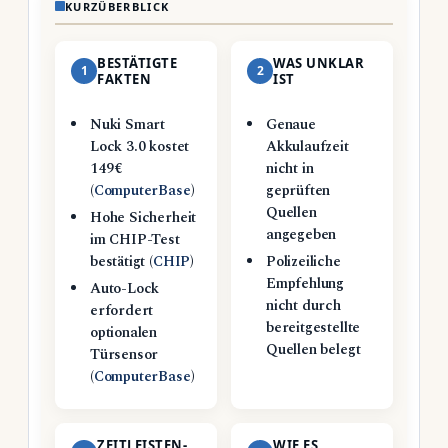
KURZÜBERBLICK
BESTÄTIGTE
WAS UNKLAR
1
2
FAKTEN
IST
Nuki Smart
Genaue
Lock 3.0 kostet
Akkulaufzeit
149 €
nicht in
(
ComputerBase
)
geprüften
Quellen
Hohe Sicherheit
angegeben
im CHIP-Test
bestätigt (
CHIP
)
Polizeiliche
Empfehlung
Auto-Lock
nicht durch
erfordert
bereitgestellte
optionalen
Quellen belegt
Türsensor
(
ComputerBase
)
ZEITLEISTEN-
WIE ES