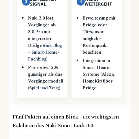
3
4
SIGNAL
WEITERGEHT
Nuki 3.0 löst
Erweiterung mit
Vorgänger ab –
Bridge oder
3.0 Pro mit
Türsensor
integrierter
möglich –
Bridge (
tink Blog
Kostenpunkt
– Smart-Home-
beachten
Fachblog
)
Integration in
Preis etwa 50 €
Smart-Home-
günstiger als das
Systeme (Alexa,
Vorgängermodell
HomeKit) über
(
Spiel und Zeug
)
Bridge
Fünf Fakten auf einen Blick – die wichtigsten
Eckdaten des Nuki Smart Lock 3.0: