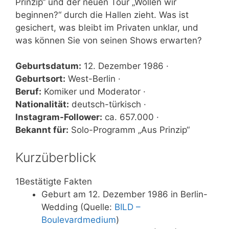
Prinzip“ und der neuen Tour „Wollen wir
beginnen?“ durch die Hallen zieht. Was ist
gesichert, was bleibt im Privaten unklar, und
was können Sie von seinen Shows erwarten?
Geburtsdatum:
12. Dezember 1986 ·
Geburtsort:
West-Berlin ·
Beruf:
Komiker und Moderator ·
Nationalität:
deutsch-türkisch ·
Instagram-Follower:
ca. 657.000 ·
Bekannt für:
Solo-Programm „Aus Prinzip“
Kurzüberblick
1
Bestätigte Fakten
Geburt am 12. Dezember 1986 in Berlin-
Wedding (Quelle:
BILD –
Boulevardmedium
)