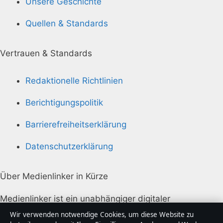
Unsere Geschichte
Quellen & Standards
Vertrauen & Standards
Redaktionelle Richtlinien
Berichtigungspolitik
Barrierefreiheitserklärung
Datenschutzerklärung
Über Medienlinker in Kürze
Medienlinker ist ein unabhängiger digitaler
Nachrichtenanbieter mit Fokus auf Politik, Wirtschaft,
Wir verwenden notwendige Cookies, um diese Website zu