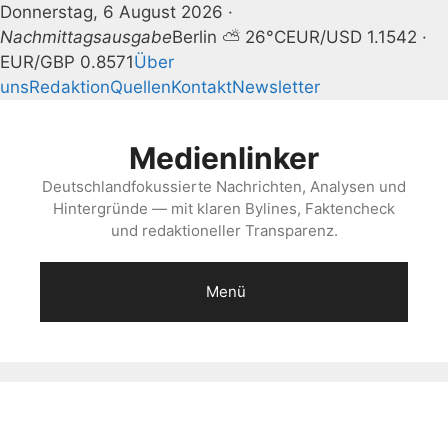
Donnerstag, 6 August 2026 ·
Nachmittagsausgabe
Berlin ⛅ 26°C
EUR/USD 1.1542 ·
EUR/GBP 0.8571
Über
uns
Redaktion
Quellen
Kontakt
Newsletter
Zum
Inhalt
Medienlinker
springen
Deutschlandfokussierte Nachrichten, Analysen und
Hintergründe — mit klaren Bylines, Faktencheck
und redaktioneller Transparenz.
Menü