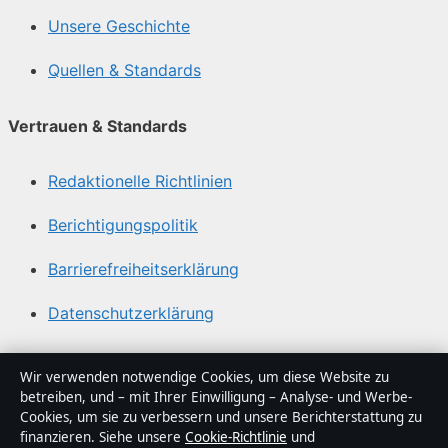
Unsere Geschichte
Quellen & Standards
Vertrauen & Standards
Redaktionelle Richtlinien
Berichtigungspolitik
Barrierefreiheitserklärung
Datenschutzerklärung
Über Medienlinker in Kürze
Wir verwenden notwendige Cookies, um diese Website zu
betreiben, und – mit Ihrer Einwilligung – Analyse- und Werbe-
Medienlinker ist ein unabhängiger digitaler
Cookies, um sie zu verbessern und unsere Berichterstattung zu
Nachrichtenanbieter mit Fokus auf Politik, Wirtschaft,
finanzieren. Siehe unsere
Cookie-Richtlinie
und