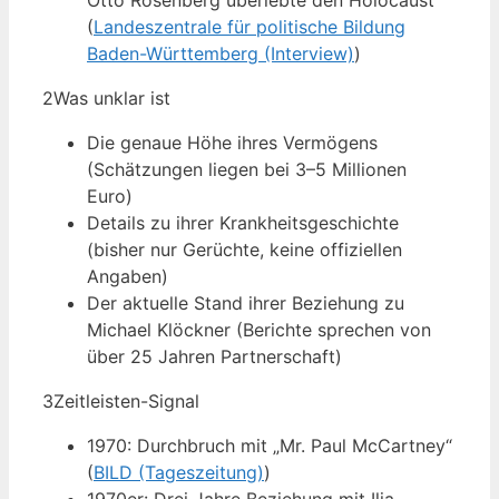
Otto Rosenberg überlebte den Holocaust
(
Landeszentrale für politische Bildung
Baden-Württemberg (Interview)
)
2
Was unklar ist
Die genaue Höhe ihres Vermögens
(Schätzungen liegen bei 3–5 Millionen
Euro)
Details zu ihrer Krankheitsgeschichte
(bisher nur Gerüchte, keine offiziellen
Angaben)
Der aktuelle Stand ihrer Beziehung zu
Michael Klöckner (Berichte sprechen von
über 25 Jahren Partnerschaft)
3
Zeitleisten-Signal
1970: Durchbruch mit „Mr. Paul McCartney“
(
BILD (Tageszeitung)
)