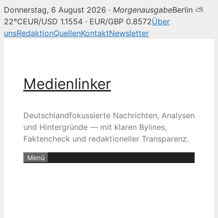
Donnerstag, 6 August 2026 ·
Morgenausgabe
Berlin ⛅
22°C
EUR/USD 1.1554 · EUR/GBP 0.8572
Über
uns
Redaktion
Quellen
Kontakt
Newsletter
Zum
Inhalt
springen
Medienlinker
Deutschlandfokussierte Nachrichten, Analysen
und Hintergründe — mit klaren Bylines,
Faktencheck und redaktioneller Transparenz.
Menü