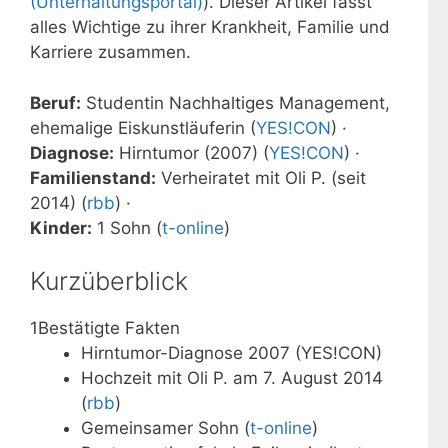
(Unterhaltungsportal)
). Dieser Artikel fasst
alles Wichtige zu ihrer Krankheit, Familie und
Karriere zusammen.
Beruf:
Studentin Nachhaltiges Management,
ehemalige Eiskunstläuferin (
YES!CON
) ·
Diagnose:
Hirntumor (2007) (
YES!CON
) ·
Familienstand:
Verheiratet mit Oli P. (seit
2014) (
rbb
) ·
Kinder:
1 Sohn (
t-online
)
Kurzüberblick
1
Bestätigte Fakten
Hirntumor-Diagnose 2007 (YES!CON)
Hochzeit mit Oli P. am 7. August 2014
(
rbb
)
Gemeinsamer Sohn (
t-online
)