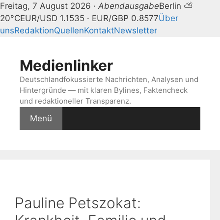
Freitag, 7 August 2026 ·
Abendausgabe
Berlin ⛅
20°C
EUR/USD 1.1535 · EUR/GBP 0.8577
Über
uns
Redaktion
Quellen
Kontakt
Newsletter
Zum
Inhalt
Medienlinker
springen
Deutschlandfokussierte Nachrichten, Analysen und
Hintergründe — mit klaren Bylines, Faktencheck
und redaktioneller Transparenz.
Menü
Pauline Petszokat: