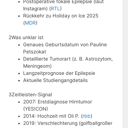
Postoperative fokale Epilepsie (laut
Instagram) (
RTL
)
Rückkehr zu Holiday on Ice 2025
(
MDR
)
2
Was unklar ist
Genaues Geburtsdatum von Pauline
Petszokat
Detaillierte Tumorart (z. B. Astrozytom,
Meningeom)
Langzeitprognose der Epilepsie
Aktuelle Studiengangdetails
3
Zeitleisten-Signal
2007: Erstdiagnose Hirntumor
(YES!CON)
2014: Hochzeit mit Oli P. (
rbb
)
2019: Verschlechterung (golfballgroßer