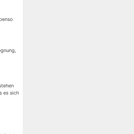
Ebenso
egnung,
stehen
s es sich