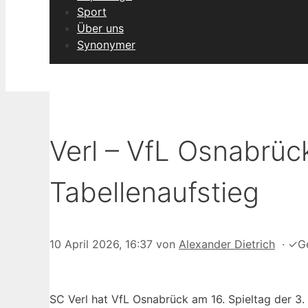
Sport
Über uns
Synonymer
Verl – VfL Osnabrüc
Tabellenaufstieg
10 April 2026, 16:37
von
Alexander Dietrich
·
✓
G
SC Verl hat VfL Osnabrück am 16. Spieltag der 3.