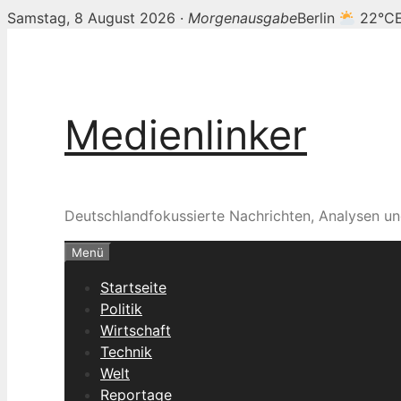
Samstag, 8 August 2026 ·
Morgenausgabe
Berlin
22°C
Zum
Inhalt
springen
Medienlinker
Deutschlandfokussierte Nachrichten, Analysen un
Menü
Startseite
Politik
Wirtschaft
Technik
Welt
Reportage