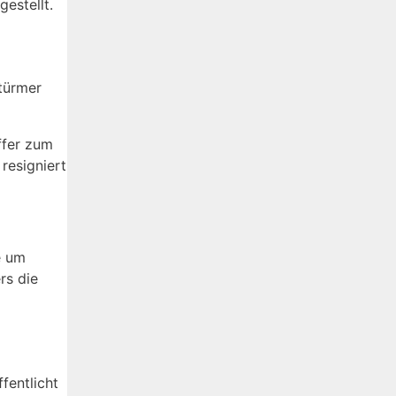
estellt.
Stürmer
ffer zum
resigniert
e um
rs die
fentlicht