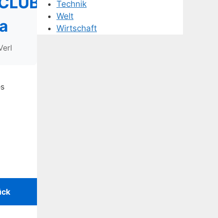
CLUB
Technik
Welt
a
Wirtschaft
Verl
es
ück