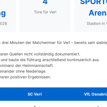
4
SPORT
ag
Aren
Tore für Verl
2026
Stadion in 
 drei Minuten der Matchwinner für Verl – bereits sein siebt
aren Quellen nicht vollständig dokumentiert.
 und baute die Führung anschließend kontinuierlich aus.
 Dominanz der Heimmannschaft.
reinander ohne Niederlage.
reren positiven Ergebnissen.
SC Verl
VfL Osnabr