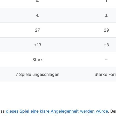
4
1
4.
3.
27
29
+13
+8
Stark
–
7 Spiele ungeschlagen
Starke Fo
ass
dieses Spiel eine klare Angelegenheit werden würde
. Be