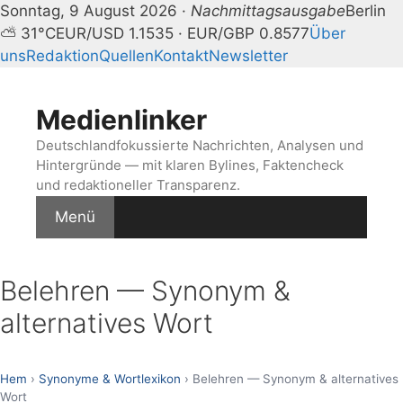
Sonntag, 9 August 2026 ·
Nachmittagsausgabe
Berlin
⛅ 31°C
EUR/USD 1.1535 · EUR/GBP 0.8577
Über
uns
Redaktion
Quellen
Kontakt
Newsletter
Zum
Inhalt
Medienlinker
springen
Deutschlandfokussierte Nachrichten, Analysen und
Hintergründe — mit klaren Bylines, Faktencheck
und redaktioneller Transparenz.
Menü
Belehren — Synonym &
alternatives Wort
Hem
›
Synonyme & Wortlexikon
› Belehren — Synonym & alternatives
Wort