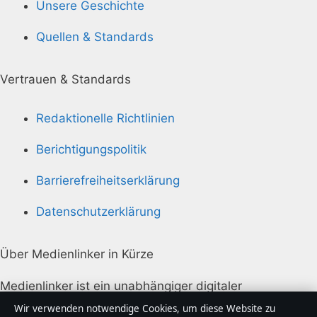
Unsere Geschichte
Quellen & Standards
Vertrauen & Standards
Redaktionelle Richtlinien
Berichtigungspolitik
Barrierefreiheitserklärung
Datenschutzerklärung
Über Medienlinker in Kürze
Medienlinker ist ein unabhängiger digitaler
Nachrichtenanbieter mit Fokus auf Politik, Wirtschaft,
Wir verwenden notwendige Cookies, um diese Website zu