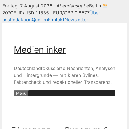
Freitag, 7 August 2026 ·
Abendausgabe
Berlin
20°C
EUR/USD 1.1535 · EUR/GBP 0.8577
Über
uns
Redaktion
Quellen
Kontakt
Newsletter
Zum
Inhalt
springen
Medienlinker
Deutschlandfokussierte Nachrichten, Analysen
und Hintergründe — mit klaren Bylines,
Faktencheck und redaktioneller Transparenz.
Menü