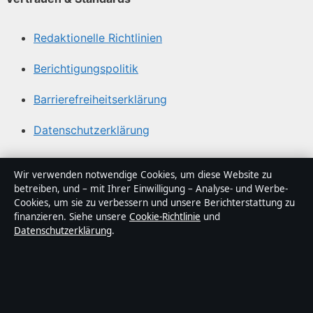
Redaktionelle Richtlinien
Berichtigungspolitik
Barrierefreiheitserklärung
Datenschutzerklärung
Über Medienlinker in Kürze
Wir verwenden notwendige Cookies, um diese Website zu
betreiben, und – mit Ihrer Einwilligung – Analyse- und Werbe-
Medienlinker ist ein unabhängiger digitaler
Cookies, um sie zu verbessern und unsere Berichterstattung zu
Nachrichtenanbieter mit Fokus auf Politik, Wirtschaft,
finanzieren. Siehe unsere
Cookie-Richtlinie
und
Datenschutzerklärung
.
Technik und Gesellschaft in Deutschland. Jeder Artikel
trägt eine Byline, wird von einem Redakteur geprüft und
vor der Veröffentlichung faktengecheckt.
Die Inhalte dienen ausschließlich der allgemeinen