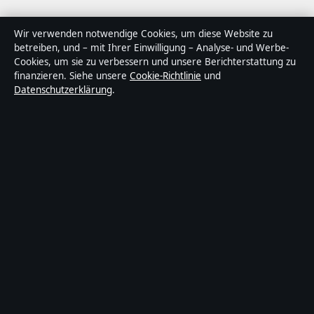
Über Medienlinker in Kürze
Wir verwenden notwendige Cookies, um diese Website zu
betreiben, und – mit Ihrer Einwilligung – Analyse- und Werbe-
Medienlinker ist ein unabhängiger digitaler
Cookies, um sie zu verbessern und unsere Berichterstattung zu
Nachrichtenanbieter mit Fokus auf Politik, Wirtschaft,
finanzieren. Siehe unsere
Cookie-Richtlinie
und
Datenschutzerklärung
.
Technik und Gesellschaft in Deutschland. Jeder Artikel
trägt eine Byline, wird von einem Redakteur geprüft und
vor der Veröffentlichung faktengecheckt.
Die Inhalte dienen ausschließlich der allgemeinen
Information. Allgemeine Anfragen:
info@medienlinker.de
.
Berichtigungen:
corrections@medienlinker.de
.
Herausgeber:
Medienlinker Media Ltd., Valletta ·
Verantwortlicher Herausgeber:
Sebastian Lorenz,
Chefredakteur · Malta Business Registry C 92009
© 2026 Medienlinker · Medienlinker Media Ltd. ·