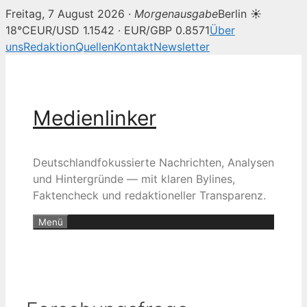
Freitag, 7 August 2026 ·
Morgenausgabe
Berlin ☀
18°C
EUR/USD 1.1542 · EUR/GBP 0.8571
Über
uns
Redaktion
Quellen
Kontakt
Newsletter
Zum
Inhalt
springen
Medienlinker
Deutschlandfokussierte Nachrichten, Analysen
und Hintergründe — mit klaren Bylines,
Faktencheck und redaktioneller Transparenz.
Menü