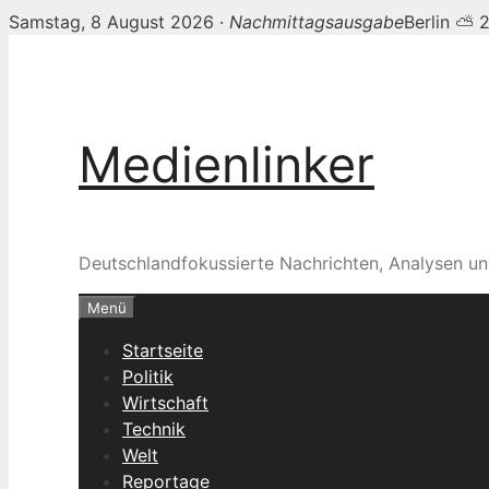
Samstag, 8 August 2026 ·
Nachmittagsausgabe
Berlin ⛅ 
Zum
Inhalt
springen
Medienlinker
Deutschlandfokussierte Nachrichten, Analysen un
Menü
Startseite
Politik
Wirtschaft
Technik
Welt
Reportage