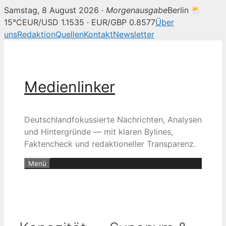
Samstag, 8 August 2026 ·
Morgenausgabe
Berlin
15°C
EUR/USD 1.1535 · EUR/GBP 0.8577
Über
uns
Redaktion
Quellen
Kontakt
Newsletter
Zum
Inhalt
springen
Medienlinker
Deutschlandfokussierte Nachrichten, Analysen
und Hintergründe — mit klaren Bylines,
Faktencheck und redaktioneller Transparenz.
Menü