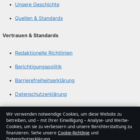
Unsere Geschichte
Quellen & Standards
Vertrauen & Standards
Redaktionelle Richtlinien
Berichtigungspolitik
Barrierefreiheitserklärung
Datenschutzerklärung
Über Medienlinker in Kürze
Wir verwenden notwendige Cookies, um diese Website zu
betreiben, und – mit Ihrer Einwilligung – Analyse- und Werbe-
Medienlinker ist ein unabhängiger digitaler
Cookies, um sie zu verbessern und unsere Berichterstattung zu
Nachrichtenanbieter mit Fokus auf Politik, Wirtschaft,
finanzieren. Siehe unsere
Cookie-Richtlinie
und
Datenschutzerklärung
.