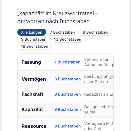
„kapazität“ im Kreuzworträtsel –
Antworten nach Buchstaben
Alle Längen
7 Buchstaben
8 Buchstaben
9 Buchstaben
13 Buchstaben
18 Buchstaben
Synonym für
Fassung
7 Buchstaben
Aufnahmefähigkeit
Leistungsfähigkeit
Vermögen
8 Buchstaben
einer Person
Fachkraft
9 Buchstaben
Kapazität als Experte
Das gesuchte Wort
Kapazität
9 Buchstaben
selbst
Verfügbare Mittel
Ressource
9 Buchstaben
oder Zeit