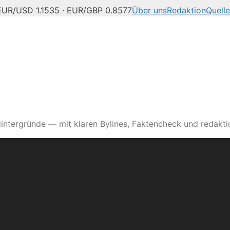
EUR/USD 1.1535 · EUR/GBP 0.8577
Über uns
Redaktion
Quell
intergründe — mit klaren Bylines, Faktencheck und redaktio