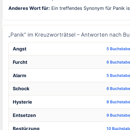
Anderes Wort für:
Ein treffendes Synonym für Panik ist
„Panik“ im Kreuzworträtsel – Antworten nach B
Angst
5 Buchstab
Furcht
6 Buchstab
Alarm
5 Buchstab
Schock
6 Buchstab
Hysterie
8 Buchstab
Entsetzen
9 Buchstab
Bestürzung
10 Buchsta