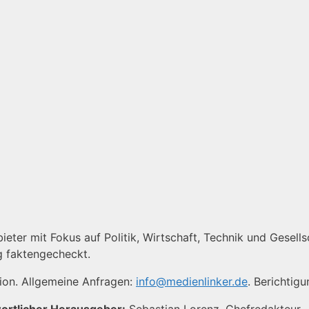
eter mit Fokus auf Politik, Wirtschaft, Technik und Gesellsc
g faktengecheckt.
tion. Allgemeine Anfragen:
info@medienlinker.de
. Berichtig
ortlicher Herausgeber:
Sebastian Lorenz, Chefredakteur ·