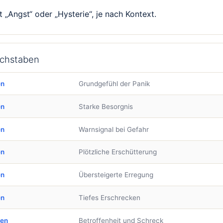
 „Angst“ oder „Hysterie“, je nach Kontext.
uchstaben
en
Grundgefühl der Panik
en
Starke Besorgnis
en
Warnsignal bei Gefahr
en
Plötzliche Erschütterung
en
Übersteigerte Erregung
en
Tiefes Erschrecken
ben
Betroffenheit und Schreck