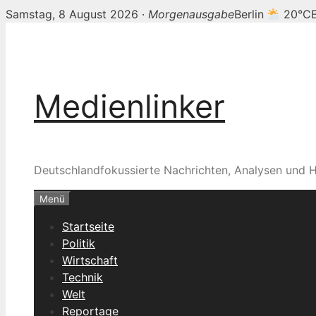
Samstag, 8 August 2026 ·
Morgenausgabe
Berlin
20°C
Zum
Inhalt
springen
Medienlinker
Deutschlandfokussierte Nachrichten, Analysen und H
Menü
Startseite
Politik
Wirtschaft
Technik
Welt
Reportage