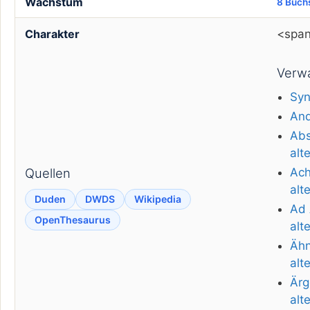
Wachstum
8 Buch
<span
Charakter
Verwa
Syn
And
Abs
alt
Quellen
Ach
alt
Duden
DWDS
Wikipedia
Ad
OpenThesaurus
alt
Ähn
alt
Ärg
alt