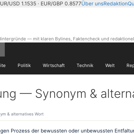
UR/USD 1.1535 · EUR/GBP 0.8577
Über uns
Redaktion
Qu
intergründe — mit klaren Bylines, Faktencheck und redaktionel
ite
Politik
Wirtschaft
Technik
Welt
Rep
lung — Synonym & altern
ym & alternatives Wort
gen Prozess der bewussten oder unbewussten Entfaltung 