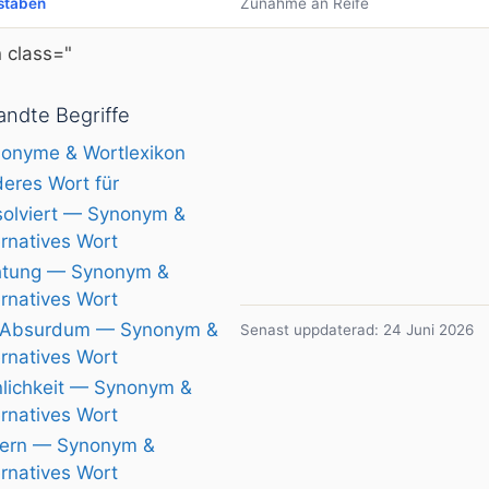
staben
Zunahme an Reife
 class="
ndte Begriffe
onyme & Wortlexikon
eres Wort für
olviert — Synonym &
ernatives Wort
tung — Synonym &
ernatives Wort
 Absurdum — Synonym &
Senast uppdaterad: 24 Juni 2026
ernatives Wort
lichkeit — Synonym &
ernatives Wort
ern — Synonym &
ernatives Wort