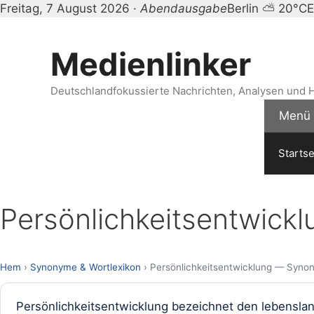
Freitag, 7 August 2026 ·
Abendausgabe
Berlin ⛅ 20°C
E
Zum
Inhalt
Medienlinker
springen
Deutschlandfokussierte Nachrichten, Analysen und H
Menü
Startse
Persönlichkeitsentwick
Hem
›
Synonyme & Wortlexikon
› Persönlichkeitsentwicklung — Synon
Persönlichkeitsentwicklung bezeichnet den lebenslan