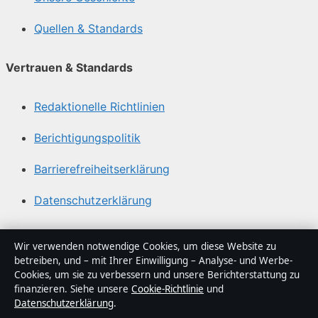
Quellen & Standards
Vertrauen & Standards
Redaktionelle Richtlinien
Berichtigungspolitik
Barrierefreiheitserklärung
Datenschutzerklärung
Über Medienlinker in Kürze
Wir verwenden notwendige Cookies, um diese Website zu
betreiben, und – mit Ihrer Einwilligung – Analyse- und Werbe-
Medienlinker ist ein unabhängiger digitaler
Cookies, um sie zu verbessern und unsere Berichterstattung zu
Nachrichtenanbieter mit Fokus auf Politik, Wirtschaft,
finanzieren. Siehe unsere
Cookie-Richtlinie
und
Datenschutzerklärung
.
Technik und Gesellschaft in Deutschland. Jeder Artikel