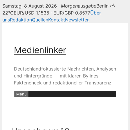
Samstag, 8 August 2026 ·
Morgenausgabe
Berlin ⛅
22°C
EUR/USD 1.1535 · EUR/GBP 0.8577
Über
uns
Redaktion
Quellen
Kontakt
Newsletter
Zum
Inhalt
springen
Medienlinker
Deutschlandfokussierte Nachrichten, Analysen
und Hintergründe — mit klaren Bylines,
Faktencheck und redaktioneller Transparenz.
Menü