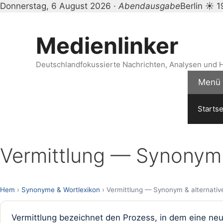
Donnerstag, 6 August 2026 ·
Abendausgabe
Berlin ☀ 
Zum
Inhalt
Medienlinker
springen
Deutschlandfokussierte Nachrichten, Analysen und H
Menü
Startse
Vermittlung — Synonym 
Hem
›
Synonyme & Wortlexikon
› Vermittlung — Synonym & alternativ
Vermittlung bezeichnet den Prozess, in dem eine neu