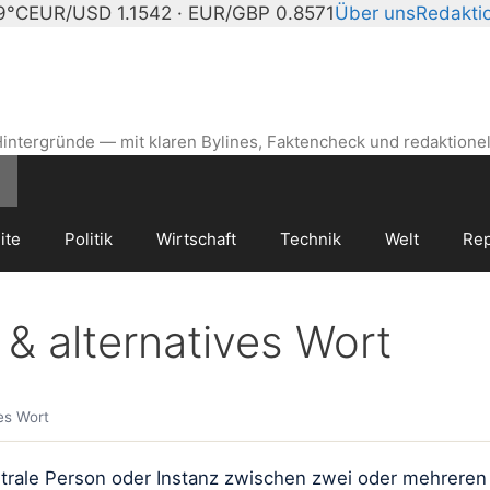
19°C
EUR/USD 1.1542 · EUR/GBP 0.8571
Über uns
Redakti
intergründe — mit klaren Bylines, Faktencheck und redaktionel
ite
Politik
Wirtschaft
Technik
Welt
Rep
& alternatives Wort
es Wort
trale Person oder Instanz zwischen zwei oder mehreren 