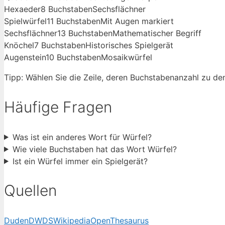
Hexaeder
8 Buchstaben
Sechsflächner
Spielwürfel
11 Buchstaben
Mit Augen markiert
Sechsflächner
13 Buchstaben
Mathematischer Begriff
Knöchel
7 Buchstaben
Historisches Spielgerät
Augenstein
10 Buchstaben
Mosaikwürfel
Tipp: Wählen Sie die Zeile, deren Buchstabenanzahl zu de
Häufige Fragen
Was ist ein anderes Wort für Würfel?
Wie viele Buchstaben hat das Wort Würfel?
Ist ein Würfel immer ein Spielgerät?
Quellen
Duden
DWDS
Wikipedia
OpenThesaurus