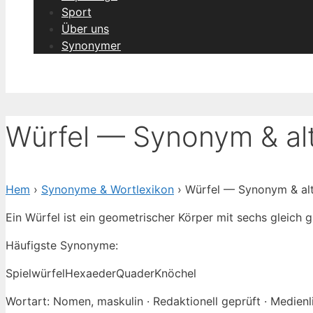
Sport
Über uns
Synonymer
Würfel — Synonym & alt
Hem
›
Synonyme & Wortlexikon
› Würfel — Synonym & alt
Ein Würfel ist ein geometrischer Körper mit sechs gleich 
Häufigste Synonyme:
Spielwürfel
Hexaeder
Quader
Knöchel
Wortart: Nomen, maskulin · Redaktionell geprüft · Medienl