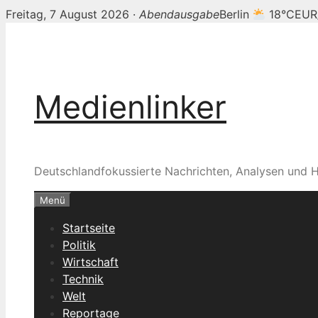
Freitag, 7 August 2026 ·
Abendausgabe
Berlin
18°C
EUR
Zum
Inhalt
springen
Medienlinker
Deutschlandfokussierte Nachrichten, Analysen und H
Menü
Startseite
Politik
Wirtschaft
Technik
Welt
Reportage