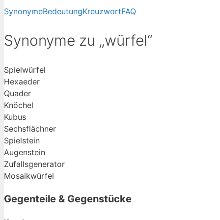
Synonyme
Bedeutung
Kreuzwort
FAQ
Synonyme zu „würfel“
Spielwürfel
Hexaeder
Quader
Knöchel
Kubus
Sechsflächner
Spielstein
Augenstein
Zufallsgenerator
Mosaikwürfel
Gegenteile & Gegenstücke