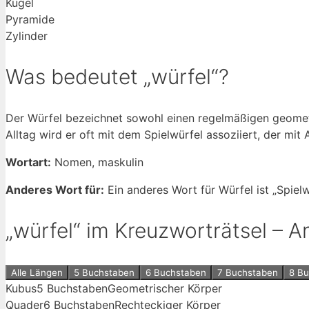
Kugel
Pyramide
Zylinder
Was bedeutet „würfel“?
Der Würfel bezeichnet sowohl einen regelmäßigen geometr
Alltag wird er oft mit dem Spielwürfel assoziiert, der mit 
Wortart:
Nomen, maskulin
Anderes Wort für:
Ein anderes Wort für Würfel ist „Spielw
„würfel“ im Kreuzworträtsel –
Alle Längen
5 Buchstaben
6 Buchstaben
7 Buchstaben
8 B
Kubus
5 Buchstaben
Geometrischer Körper
Quader
6 Buchstaben
Rechteckiger Körper