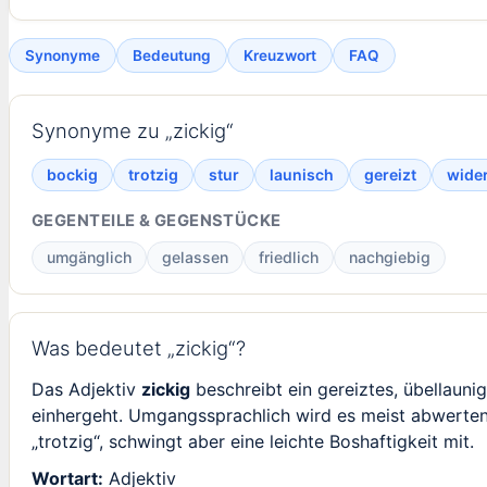
Synonyme
Bedeutung
Kreuzwort
FAQ
Synonyme zu „zickig“
bockig
trotzig
stur
launisch
gereizt
wide
GEGENTEILE & GEGENSTÜCKE
umgänglich
gelassen
friedlich
nachgiebig
Was bedeutet „zickig“?
Das Adjektiv
zickig
beschreibt ein gereiztes, übellaunig
einhergeht. Umgangssprachlich wird es meist abwerten
„trotzig“, schwingt aber eine leichte Boshaftigkeit mit.
Wortart:
Adjektiv