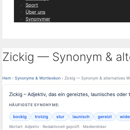
Sport
Über uns
Synonymer
Zickig — Synonym & alt
Hem
›
Synonyme & Wortlexikon
› Zickig — Synonym & alternatives W
Zickig – Adjektiv, das ein gereiztes, launisches ode
HÄUFIGSTE SYNONYME:
bockig
trotzig
stur
launisch
gereizt
wide
Wortart: Adjektiv · Redaktionell geprüft · Medienlinker