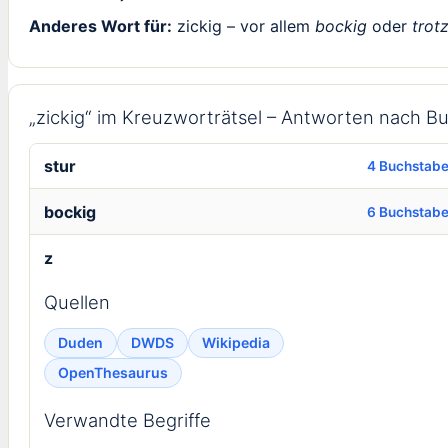
Anderes Wort für:
zickig – vor allem
bockig
oder
trot
„zickig“ im Kreuzworträtsel – Antworten nach B
stur
4 Buchstab
bockig
6 Buchstab
z
Quellen
Duden
DWDS
Wikipedia
OpenThesaurus
Verwandte Begriffe