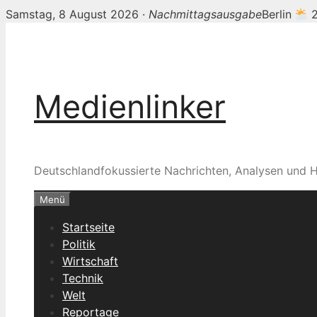
Samstag, 8 August 2026 ·
Nachmittagsausgabe
Berlin
2
Zum
Inhalt
springen
Medienlinker
Deutschlandfokussierte Nachrichten, Analysen und H
Menü
Startseite
Politik
Wirtschaft
Technik
Welt
Reportage