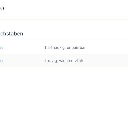
zig
.
uchstaben
en
hartnäckig, unbeirrbar
en
trotzig, widersetzlich