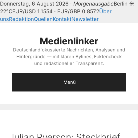
Donnerstag, 6 August 2026 ·
Morgenausgabe
Berlin ☀
22°C
EUR/USD 1.1554 · EUR/GBP 0.8572
Über
uns
Redaktion
Quellen
Kontakt
Newsletter
Zum
Inhalt
Medienlinker
springen
Deutschlandfokussierte Nachrichten, Analysen und
Hintergründe — mit klaren Bylines, Faktencheck
und redaktioneller Transparenz.
Menü
Julian Ryerson: Steckbrief,