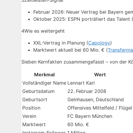
3
Zeitleisten-Signal
Februar 2026: Neuer Vertrag bei Bayern gem
Oktober 2025: ESPN porträtiert das Talent 
4
Wie es weitergeht
XXL-Vertrag in Planung (
Capology
)
Marktwert aktuell bei 60 Mio. € (
Transferma
Sieben Kernfakten zusammengefasst – von der Kör
Merkmal
Wert
Vollständiger Name
Lennart Karl
Geburtsdatum
22. Februar 2008
Geburtsort
Gelnhausen, Deutschland
Position
Offensives Mittelfeld / Flügel
Verein
FC Bayern München
Marktwert
60 Mio. €
Instagram-Follower
1 Million