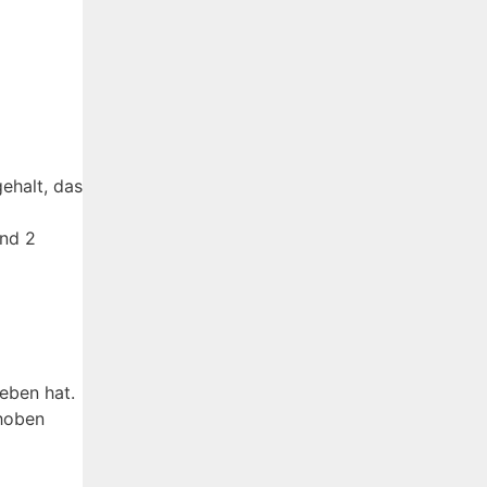
ehalt, das
und 2
eben hat.
ehoben