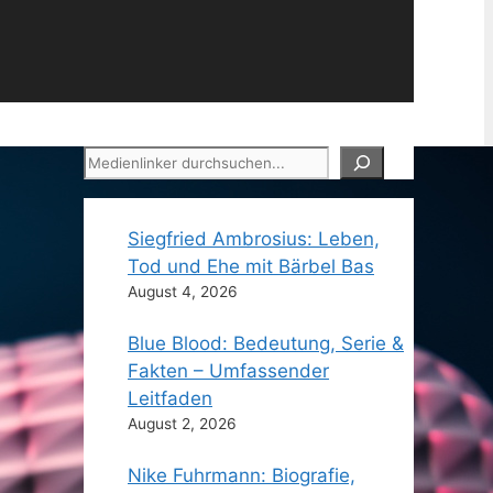
Suchen
Siegfried Ambrosius: Leben,
Tod und Ehe mit Bärbel Bas
August 4, 2026
Blue Blood: Bedeutung, Serie &
Fakten – Umfassender
Leitfaden
August 2, 2026
Nike Fuhrmann: Biografie,