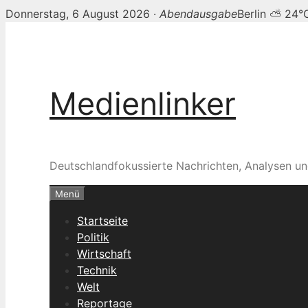
Donnerstag, 6 August 2026 ·
Abendausgabe
Berlin ⛅ 24°
Zum
Inhalt
springen
Medienlinker
Deutschlandfokussierte Nachrichten, Analysen un
Menü
Startseite
Politik
Wirtschaft
Technik
Welt
Reportage