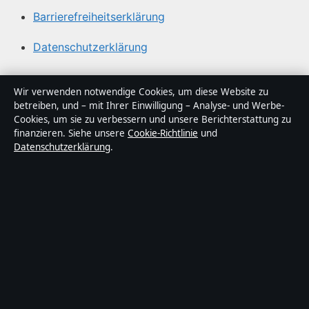
Barrierefreiheitserklärung
Datenschutzerklärung
Über Medienlinker in Kürze
Wir verwenden notwendige Cookies, um diese Website zu
betreiben, und – mit Ihrer Einwilligung – Analyse- und Werbe-
Medienlinker ist ein unabhängiger digitaler
Cookies, um sie zu verbessern und unsere Berichterstattung zu
Nachrichtenanbieter mit Fokus auf Politik, Wirtschaft,
finanzieren. Siehe unsere
Cookie-Richtlinie
und
Datenschutzerklärung
.
Technik und Gesellschaft in Deutschland. Jeder Artikel
trägt eine Byline, wird von einem Redakteur geprüft und
vor der Veröffentlichung faktengecheckt.
Die Inhalte dienen ausschließlich der allgemeinen
Information. Allgemeine Anfragen:
info@medienlinker.de
.
Berichtigungen:
corrections@medienlinker.de
.
Herausgeber:
Medienlinker Media Ltd., Valletta ·