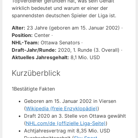
Topverdiener gefunden hat, was sein Gehalt
wirklich bedeutet und warum er einer der
spannendsten deutschen Spieler der Liga ist.
Alter:
23 Jahre (geboren am 15. Januar 2002) ·
Position:
Center ·
NHL-Team:
Ottawa Senators ·
Draft-Jahr/Runde:
2020, 1. Runde (3. Overall) ·
Aktuelles Jahresgehalt:
8,1 Mio. USD
Kurzüberblick
1
Bestätigte Fakten
Geboren am 15. Januar 2002 in Viersen
(
Wikipedia (freie Enzyklopädie)
)
Draft 2020 an 3. Stelle von Ottawa gewählt
(
NHL.com/de (offizielle Liga-Seite)
)
Achtjahresvertrag mit 8,35 Mio. USD