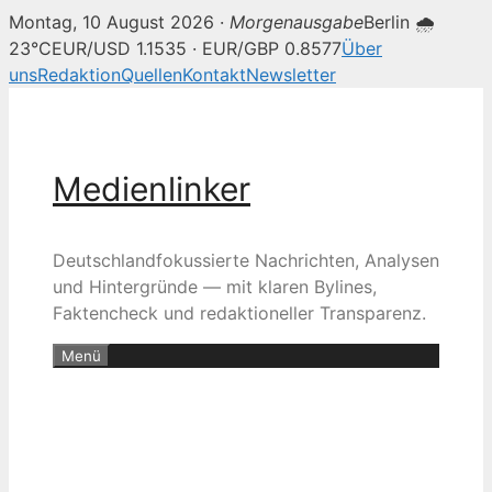
Montag, 10 August 2026 ·
Morgenausgabe
Berlin 🌧
23°C
EUR/USD 1.1535 · EUR/GBP 0.8577
Über
uns
Redaktion
Quellen
Kontakt
Newsletter
Zum
Inhalt
springen
Medienlinker
Deutschlandfokussierte Nachrichten, Analysen
und Hintergründe — mit klaren Bylines,
Faktencheck und redaktioneller Transparenz.
Menü